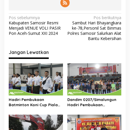
N
Pos sebelumnya
Pos berikutnya
Kabupaten Samosir Resmi
Sambut Hari Bhayangkara
a
Menjadi VENUE VOLI PASIR
ke-78,Personil Sat Binmas
v
Pon Aceh-Sumut XXI 2024
Polres Samosir Salurkan Alat
Bantu Kebersihan
i
g
Jangan Lewatkan
a
s
i
p
o
s
Hadiri Pembukaan
Dandim 0207/Simalungun
Batminton Koni Cup Piala
Hadiri Pembukaan
Kapolres Siantar,Dandim
Kejuaraan Karate Kapolres
0207/Simalungun:Selamat
Pematangsiantar Cup
Bertanding dan Jaga
Tahun 2025
Sportivitas