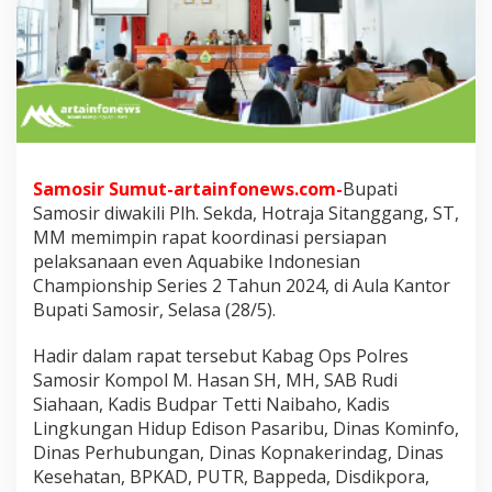
n
R
a
p
a
t
P
e
r
s
Samosir Sumut-artainfonews.com-
Bupati
i
Samosir diwakili Plh. Sekda, Hotraja Sitanggang, ST,
a
MM memimpin rapat koordinasi persiapan
p
pelaksanaan even Aquabike Indonesian
a
Championship Series 2 Tahun 2024, di Aula Kantor
n
P
Bupati Samosir, Selasa (28/5).
e
l
Hadir dalam rapat tersebut Kabag Ops Polres
a
Samosir Kompol M. Hasan SH, MH, SAB Rudi
k
Siahaan, Kadis Budpar Tetti Naibaho, Kadis
s
a
Lingkungan Hidup Edison Pasaribu, Dinas Kominfo,
n
Dinas Perhubungan, Dinas Kopnakerindag, Dinas
a
Kesehatan, BPKAD, PUTR, Bappeda, Disdikpora,
a