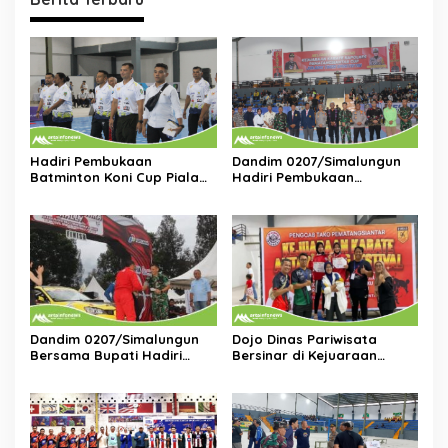
Hadiri Pembukaan
Dandim 0207/Simalungun
Batminton Koni Cup Piala
Hadiri Pembukaan
Kapolres Siantar,Dandim
Kejuaraan Karate Kapolres
0207/Simalungun:Selamat
Pematangsiantar Cup
Bertanding dan Jaga
Tahun 2025
Sportivitas
Dandim 0207/Simalungun
Dojo Dinas Pariwisata
Bersama Bupati Hadiri
Bersinar di Kejuaraan
Penutupan Sumatera Utara
Karate TAKO, Raih Puluhan
Rally Fia Asia Fasific Rally
Medali
Championship