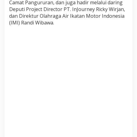
Camat Pangururan, dan juga hadir melalui daring
n
A
Deputi Project Director PT. InJourney Ricky Wirjan,
q
dan Direktur Olahraga Air Ikatan Motor Indonesia
u
(IMI) Randi Wibawa.
a
b
i
k
e
I
n
d
o
n
e
s
i
a
n
C
h
a
m
p
i