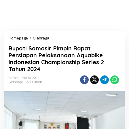
Homepage
/
Olahraga
B
u
Bupati Samosir Pimpin Rapat
p
a
Persiapan Pelaksanaan Aquabike
t
Indonesian Championship Series 2
i
Tahun 2024
S
a
Admin
Mei 30, 2024
m
Olahraga
271 Dilihat
o
s
i
r
P
i
m
p
i