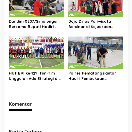
Dandim 0207/Simalungun
Dojo Dinas Pariwisata
Bersama Bupati Hadiri
Bersinar di Kejuaraan
Penutupan Sumatera Utara
Karate TAKO, Raih Puluhan
Rally Fia Asia Fasific Rally
Medali
Championship
HUT BRI ke-129: Tim-Tim
Polres Pematangsianțar
Unggulan Adu Strategi di
Hadiri Pembukaan
Turnamen Futsal Antar Unit
Kejuaraan Bola Voli
Tingkat Pelajar
Komentar
Berita Terbaru