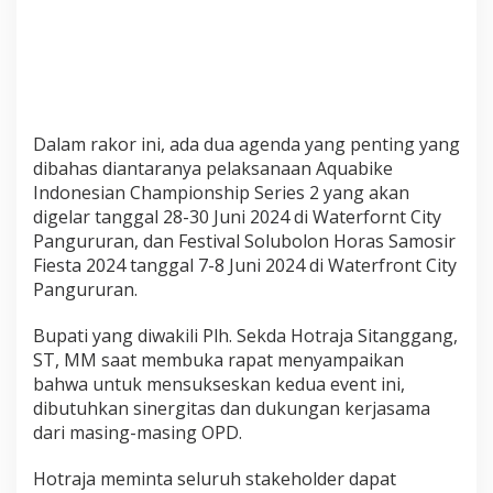
o
n
s
h
i
p
S
Dalam rakor ini, ada dua agenda yang penting yang
e
dibahas diantaranya pelaksanaan Aquabike
r
Indonesian Championship Series 2 yang akan
i
e
digelar tanggal 28-30 Juni 2024 di Waterfornt City
s
Pangururan, dan Festival Solubolon Horas Samosir
2
Fiesta 2024 tanggal 7-8 Juni 2024 di Waterfront City
T
Pangururan.
a
h
u
Bupati yang diwakili Plh. Sekda Hotraja Sitanggang,
n
ST, MM saat membuka rapat menyampaikan
2
bahwa untuk mensukseskan kedua event ini,
0
dibutuhkan sinergitas dan dukungan kerjasama
2
4
dari masing-masing OPD.
Hotraja meminta seluruh stakeholder dapat