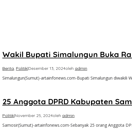
Wakil Bupati Simalungun Buka Ra
Berita
,
Politik
|
Desember 13, 2024
oleh
admin
Simalungun(Sumut)-artainfonews.com-Bupati Simalungun diwakili 
25 Anggota DPRD Kabupaten Samo
Politik
|
November 25, 2024
oleh
admin
Samosir(Sumut)-artainfonews.com-Sebanyak 25 orang Anggota DP