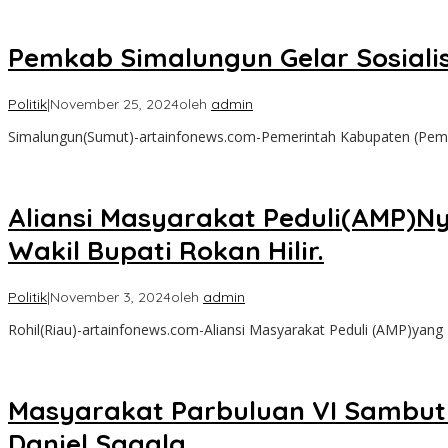
Pemkab Simalungun Gelar Sosiali
Politik
|
November 25, 2024
oleh
admin
Simalungun(Sumut)-artainfonews.com-P­emerintah Kabupaten (Pemka
Aliansi Masyarakat Peduli(AMP)N
Wakil Bupati Rokan Hilir.
Politik
|
November 3, 2024
oleh
admin
Rohil(Riau)-artainfonews.com-Aliansi Masyarakat Peduli (AMP)yan
Masyarakat Parbuluan VI Sambut
Daniel Sagala