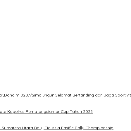
ltom di Pilkada 2024
 Akses Kerja Bagi Generasi Muda
ahaman KDRT di Lingkungan Prajurit
esak Kapolri Perintahkan Tindakan Tegas
 Perbaikan Irigasi
:Kinerja Kasat Narkoba Dianggap Lemah
ar,Dandim 0207/Simalungun:Selamat Bertanding dan Jaga Sportivi
ate Kapolres Pematangsiantar Cup Tahun 2025
umatera Utara Rally Fia Asia Fasific Rally Championship