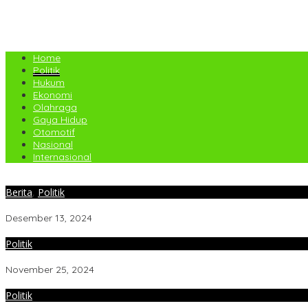
Home
Politik
Hukum
Ekonomi
Olahraga
Gaya Hidup
Otomotif
Nasional
Internasional
Berita
,
Politik
Wakil Bupati Simalungun Buka Rakor HLM TPID Tahun 2024
Desember 13, 2024
Politik
25 Anggota DPRD Kabupaten Samosir Masa Jabatan 2024-2029 Re
November 25, 2024
Politik