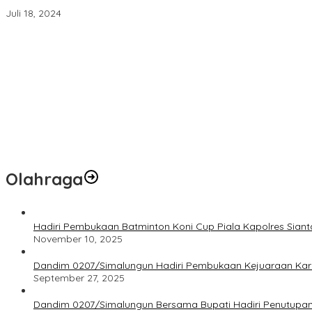
Partai Perindo Berikan Rekomendasi Kepada Vandiko Timotius Gu
Juli 18, 2024
Dandim 0207/Simalungun Hadiri Pembukaan Job Fair 2025,Dorong
Kodim 0207/Simalungun Ikuti Vidcon Bintal Ideologi,Perkuat Pem
Studio 21 Beroperasi Kembali,Diduga Kebal Hukum:DPP KOMPI B D
Babinsa Tinjau Lahan dan Beri Dukungan Kepada Petani di Tengah
KRJP Sumut Soroti Maraknya Peredaran Narkotika di Simalungun
Olahraga
Hadiri Pembukaan Batminton Koni Cup Piala Kapolres Siant
November 10, 2025
Dandim 0207/Simalungun Hadiri Pembukaan Kejuaraan Kar
September 27, 2025
Dandim 0207/Simalungun Bersama Bupati Hadiri Penutupan S