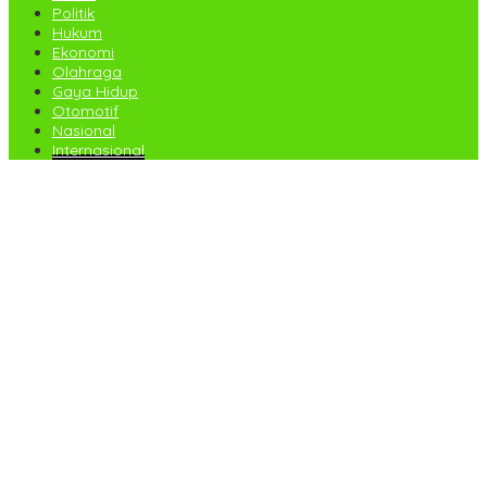
Politik
Hukum
Ekonomi
Olahraga
Gaya Hidup
Otomotif
Nasional
Internasional
Dandim 0207/Simalungun Hadiri Pembukaan Job Fair
2025,Dorong Akses Kerja Bagi Generasi Muda
Kodim 0207/Simalungun Ikuti Vidcon Bintal Ideologi,Perkuat
Pemahaman KDRT di Lingkungan Prajurit
Studio 21 Beroperasi Kembali,Diduga Kebal Hukum:DPP KOMPI B
Desak Kapolri Perintahkan Tindakan Tegas
Babinsa Tinjau Lahan dan Beri Dukungan Kepada Petani di
Tengah Perbaikan Irigasi
KRJP Sumut Soroti Maraknya Peredaran Narkotika di
Simalungun:Kinerja Kasat Narkoba Dianggap Lemah