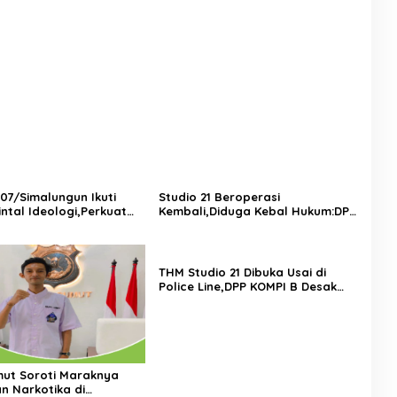
 Dianggap Lemah
07/Simalungun Ikuti
Studio 21 Beroperasi
intal Ideologi,Perkuat
Kembali,Diduga Kebal Hukum:DPP
an KDRT di Lingkungan
KOMPI B Desak Kapolri
Perintahkan Tindakan Tegas
THM Studio 21 Dibuka Usai di
Police Line,DPP KOMPI B Desak
Kapolri Tindak Tegas Dugaan
Pelanggaran Hukum dan Ijin
Bangunan
ut Soroti Maraknya
n Narkotika di