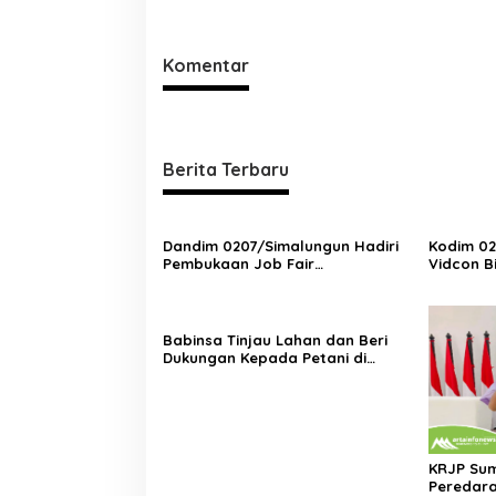
Narkoba
Komentar
Berita Terbaru
Dandim 0207/Simalungun Hadiri
Kodim 02
Pembukaan Job Fair
Vidcon B
2025,Dorong Akses Kerja Bagi
Pemaham
Generasi Muda
Prajurit
Babinsa Tinjau Lahan dan Beri
Dukungan Kepada Petani di
Tengah Perbaikan Irigasi
KRJP Sum
Peredara