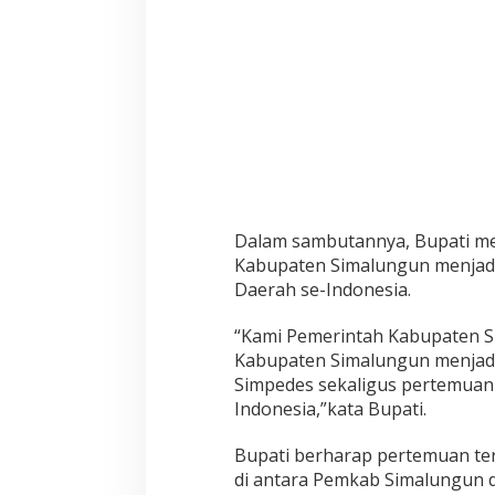
e
m
u
a
n
D
i
r
e
k
s
i
Dalam sambutannya, Bupati me
B
Kabupaten Simalungun menjad
P
Daerah se-Indonesia.
D
s
“Kami Pemerintah Kabupaten S
e
-
Kabupaten Simalungun menjadi
I
Simpedes sekaligus pertemua
n
Indonesia,”kata Bupati.
d
o
Bupati berharap pertemuan te
n
e
di antara Pemkab Simalungun