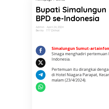
u
Bupati Simalungun 
p
a
BPD se-Indonesia
t
i
S
Admin
April 24, 2024
i
Berita
777 Dilihat
m
a
l
u
Simalungun Sumut-artainfo
n
Sinaga menghadiri pertemuan 
g
Indonesia.
u
n
Pertemuan itu dirangkai denga
H
a
di Hotel Niagara Parapat, Kec
d
malam (23/4/2024).
i
r
i
P
e
r
t