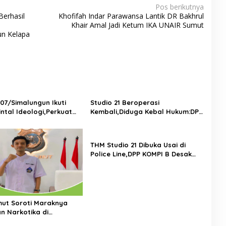
Pos berikutnya
Berhasil
Khofifah Indar Parawansa Lantik DR Bakhrul
Khair Amal Jadi Ketum IKA UNAIR Sumut
un Kelapa
07/Simalungun Ikuti
Studio 21 Beroperasi
intal Ideologi,Perkuat
Kembali,Diduga Kebal Hukum:DPP
an KDRT di Lingkungan
KOMPI B Desak Kapolri
Perintahkan Tindakan Tegas
THM Studio 21 Dibuka Usai di
Police Line,DPP KOMPI B Desak
Kapolri Tindak Tegas Dugaan
Pelanggaran Hukum dan Ijin
Bangunan
ut Soroti Maraknya
n Narkotika di
un:Kinerja Kasat