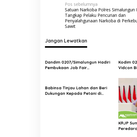
N
Pos sebelumnya
Satuan Narkoba Polres Simalungun 
a
Tangkap Pelaku Pencurian dan
v
Penyalahgunaan Narkoba di Perkeb
Sawit
i
g
Jangan Lewatkan
a
s
Dandim 0207/Simalungun Hadiri
Kodim 02
i
Pembukaan Job Fair
Vidcon B
p
2025,Dorong Akses Kerja Bagi
Pemaham
Generasi Muda
Prajurit
o
Babinsa Tinjau Lahan dan Beri
s
Dukungan Kepada Petani di
Tengah Perbaikan Irigasi
KRJP Sum
Peredara
Simalung