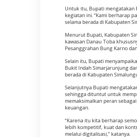
s
i
Untuk itu, Bupati mengatakan
a
kegiatan ini. “Kami berharap 
selama berada di Kabupaten Si
Menurut Bupati, Kabupaten Sima
kawasan Danau Toba khususnya
Pesanggrahan Bung Karno dan j
Selain itu, Bupati menyampaik
Bukit Indah Simarjarunjung dan
berada di Kabupaten Simalun
Selanjutnya Bupati mengataka
sehingga dituntut untuk memp
memaksimalkan peran sebagai 
keuangan.
“Karena itu kita berharap sem
lebih kompetitif, kuat dan kon
melalui digitalisasi,” katanya.