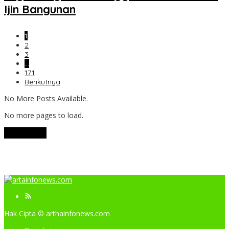
Ijin Bangunan
1
2
3
…
171
Berikutnya
No More Posts Available.
No more pages to load.
View More
Hak Cipta © arthainfonews.com