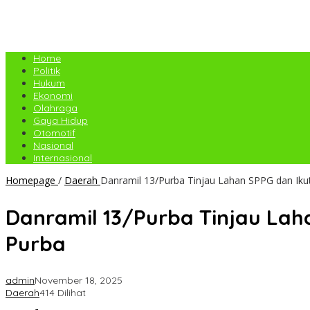
Home
Politik
Hukum
Ekonomi
Olahraga
Gaya Hidup
Otomotif
Nasional
Internasional
Homepage
/
Daerah
Danramil 13/Purba Tinjau Lahan SPPG dan Ik
Danramil 13/Purba Tinjau Lah
Purba
admin
November 18, 2025
Daerah
414 Dilihat