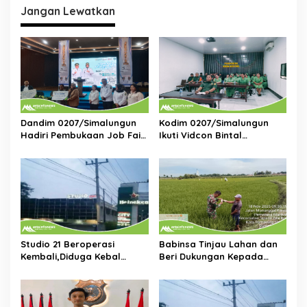
Jangan Lewatkan
a
s
i
p
o
s
Dandim 0207/Simalungun
Kodim 0207/Simalungun
Hadiri Pembukaan Job Fair
Ikuti Vidcon Bintal
2025,Dorong Akses Kerja
Ideologi,Perkuat
Bagi Generasi Muda
Pemahaman KDRT di
Lingkungan Prajurit
Studio 21 Beroperasi
Babinsa Tinjau Lahan dan
Kembali,Diduga Kebal
Beri Dukungan Kepada
Hukum:DPP KOMPI B Desak
Petani di Tengah Perbaikan
Kapolri Perintahkan
Irigasi
Tindakan Tegas