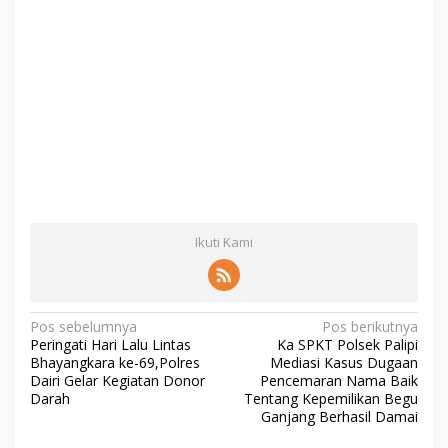
Ikuti Kami
N
Pos sebelumnya
Pos berikutnya
Peringati Hari Lalu Lintas
Ka SPKT Polsek Palipi
a
Bhayangkara ke-69,Polres
Mediasi Kasus Dugaan
v
Dairi Gelar Kegiatan Donor
Pencemaran Nama Baik
Darah
Tentang Kepemilikan Begu
i
Ganjang Berhasil Damai
g