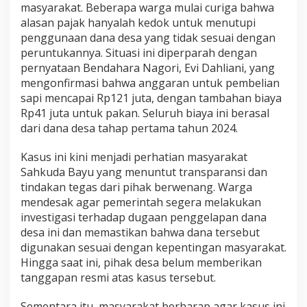
masyarakat. Beberapa warga mulai curiga bahwa
S
alasan pajak hanyalah kedok untuk menutupi
e
n
penggunaan dana desa yang tidak sesuai dengan
d
peruntukannya. Situasi ini diperparah dengan
i
pernyataan Bendahara Nagori, Evi Dahliani, yang
r
mengonfirmasi bahwa anggaran untuk pembelian
i
sapi mencapai Rp121 juta, dengan tambahan biaya
Rp41 juta untuk pakan. Seluruh biaya ini berasal
dari dana desa tahap pertama tahun 2024.
Kasus ini kini menjadi perhatian masyarakat
Sahkuda Bayu yang menuntut transparansi dan
tindakan tegas dari pihak berwenang. Warga
mendesak agar pemerintah segera melakukan
investigasi terhadap dugaan penggelapan dana
desa ini dan memastikan bahwa dana tersebut
digunakan sesuai dengan kepentingan masyarakat.
Hingga saat ini, pihak desa belum memberikan
tanggapan resmi atas kasus tersebut.
Sementara itu, masyarakat berharap agar kasus ini