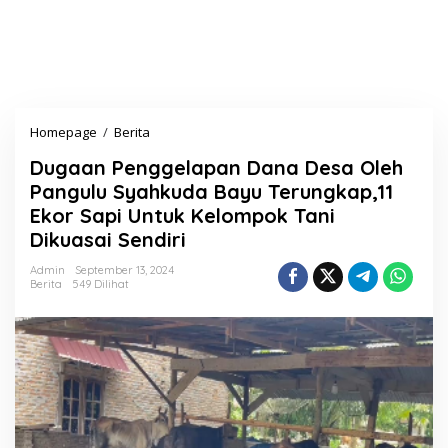
Homepage
/
Berita
D
u
Dugaan Penggelapan Dana Desa Oleh
g
a
Pangulu Syahkuda Bayu Terungkap,11
a
Ekor Sapi Untuk Kelompok Tani
n
Dikuasai Sendiri
P
e
Admin
September 13, 2024
n
Berita
549 Dilihat
g
g
e
l
a
p
a
n
D