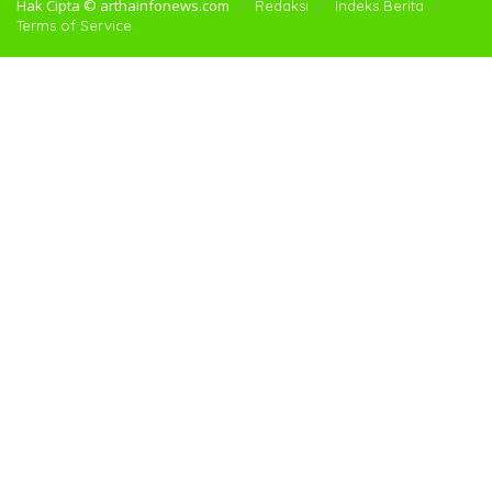
Hak Cipta © arthainfonews.com
Redaksi
Indeks Berita
Terms of Service