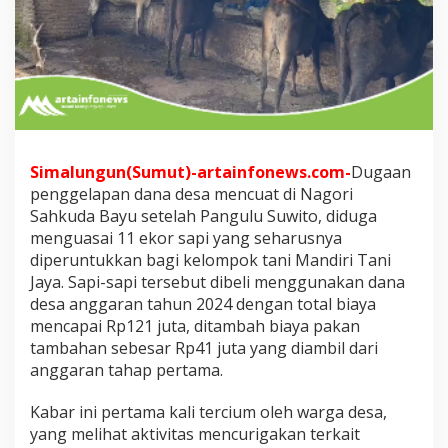
a
n
a
D
e
s
a
O
l
e
Simalungun(Sumut)-artainfonews.com-
Dugaan
h
penggelapan dana desa mencuat di Nagori
P
Sahkuda Bayu setelah Pangulu Suwito, diduga
a
menguasai 11 ekor sapi yang seharusnya
n
diperuntukkan bagi kelompok tani Mandiri Tani
g
u
Jaya. Sapi-sapi tersebut dibeli menggunakan dana
l
desa anggaran tahun 2024 dengan total biaya
u
mencapai Rp121 juta, ditambah biaya pakan
S
tambahan sebesar Rp41 juta yang diambil dari
y
a
anggaran tahap pertama.
h
k
Kabar ini pertama kali tercium oleh warga desa,
u
yang melihat aktivitas mencurigakan terkait
d