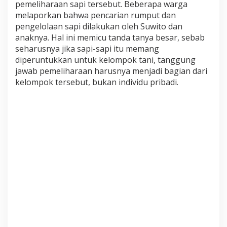
pemeliharaan sapi tersebut. Beberapa warga
a
B
melaporkan bahwa pencarian rumput dan
a
pengelolaan sapi dilakukan oleh Suwito dan
y
anaknya. Hal ini memicu tanda tanya besar, sebab
u
seharusnya jika sapi-sapi itu memang
T
diperuntukkan untuk kelompok tani, tanggung
e
r
jawab pemeliharaan harusnya menjadi bagian dari
u
kelompok tersebut, bukan individu pribadi.
n
g
k
a
p
,
1
1
E
k
o
r
S
a
p
i