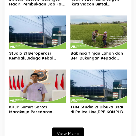
Hadiri Pembukaan Job Fair
Ikuti Vidcon Bintal
2025,Dorong Akses Kerja
Ideologi,Perkuat
Bagi Generasi Muda
Pemahaman KDRT di
Lingkungan Prajurit
Studio 21 Beroperasi
Babinsa Tinjau Lahan dan
Kembali,Diduga Kebal
Beri Dukungan Kepada
Hukum:DPP KOMPI B Desak
Petani di Tengah Perbaikan
Kapolri Perintahkan
Irigasi
Tindakan Tegas
KRJP Sumut Soroti
THM Studio 21 Dibuka Usai
Maraknya Peredaran
di Police Line,DPP KOMPI B
Narkotika di
Desak Kapolri Tindak Tegas
Simalungun:Kinerja Kasat
Dugaan Pelanggaran
Narkoba Dianggap Lemah
Hukum dan Ijin Bangunan
View More