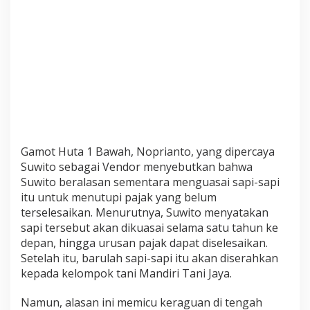
U
n
t
u
k
K
e
l
o
m
p
o
Gamot Huta 1 Bawah, Noprianto, yang dipercaya
k
Suwito sebagai Vendor menyebutkan bahwa
T
Suwito beralasan sementara menguasai sapi-sapi
a
n
itu untuk menutupi pajak yang belum
i
terselesaikan. Menurutnya, Suwito menyatakan
D
sapi tersebut akan dikuasai selama satu tahun ke
i
depan, hingga urusan pajak dapat diselesaikan.
k
Setelah itu, barulah sapi-sapi itu akan diserahkan
u
a
kepada kelompok tani Mandiri Tani Jaya.
s
a
Namun, alasan ini memicu keraguan di tengah
i