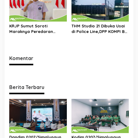
KRJP Sumut Soroti
THM Studio 21 Dibuka Usai
Maraknya Peredaran
di Police Line,DPP KOMPI B
Narkotika di
Desak Kapolri Tindak Tegas
Simalungun:Kinerja Kasat
Dugaan Pelanggaran
Narkoba Dianggap Lemah
Hukum dan Ijin Bangunan
Komentar
Berita Terbaru
Dandim 0207/Simalungun
Kodim 0207/Simalungun