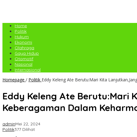
Home
Politik
Hukum
Ekonomi
Olahraga
Gaya Hidup
Otomotif
Nasional
Internasional
Homepage
/
Politik
Eddy Keleng Ate Berutu:Mari Kita Lanjutkan,J
Eddy Keleng Ate Berutu:Mari K
Keberagaman Dalam Keharmo
admin
Mei 22, 2024
Politik
377 Dilihat