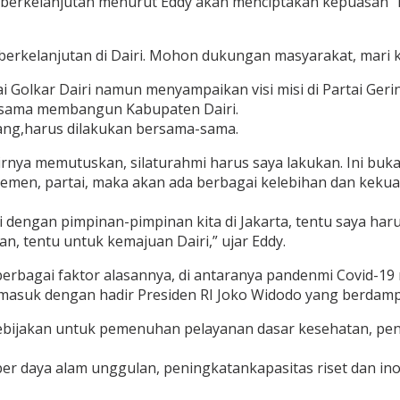
ggul berkelanjutan menurut Eddy akan menciptakan kepuas
rkelanjutan di Dairi. Mohon dukungan masyarakat, mari kita
tai Golkar Dairi namun menyampaikan visi misi di Partai Ge
a-sama membangun Kabupaten Dairi.
ang,harus dilakukan bersama-sama.
 akhirnya memutuskan, silaturahmi harus saya lakukan. Ini b
lemen, partai, maka akan ada berbagai kelebihan dan kek
tasi dengan pimpinan-pimpinan kita di Jakarta, tentu saya 
n, tentu untuk kemajuan Dairi,” ujar Eddy.
berbagai faktor alasannya, di antaranya pandenmi Covid-1
masuk dengan hadir Presiden RI Joko Widodo yang berdampak
 kebijakan untuk pemenuhan pelayanan dasar kesehatan, pend
r daya alam unggulan, peningkatankapasitas riset dan ino