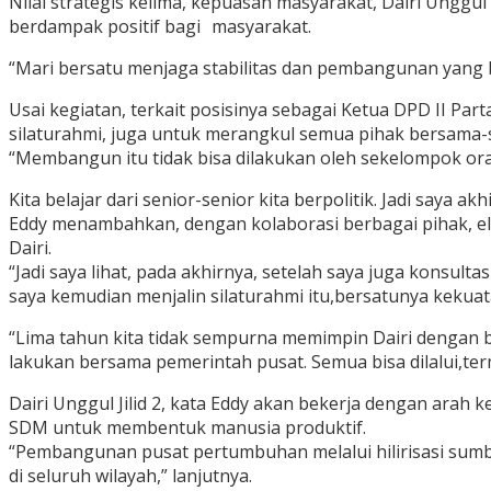
Nilai strategis kelima, kepuasan masyarakat, Dairi Un
berdampak positif bagi masyarakat.
“Mari bersatu menjaga stabilitas dan pembangunan yang be
Usai kegiatan, terkait posisinya sebagai Ketua DPD II Par
silaturahmi, juga untuk merangkul semua pihak bersam
“Membangun itu tidak bisa dilakukan oleh sekelompok or
Kita belajar dari senior-senior kita berpolitik. Jadi saya
Eddy menambahkan, dengan kolaborasi berbagai pihak, e
Dairi.
“Jadi saya lihat, pada akhirnya, setelah saya juga konsul
saya kemudian menjalin silaturahmi itu,bersatunya kekuata
“Lima tahun kita tidak sempurna memimpin Dairi dengan 
lakukan bersama pemerintah pusat. Semua bisa dilalui,ter
Dairi Unggul Jilid 2, kata Eddy akan bekerja dengan arah
SDM untuk membentuk manusia produktif.
“Pembangunan pusat pertumbuhan melalui hilirisasi sumbe
di seluruh wilayah,” lanjutnya.