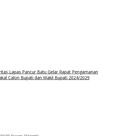
ritas,Lapas Pancur Batu Gelar Rapat Pengamanan
akal Calon Bupati dan Wakil Bupati 2024/2029