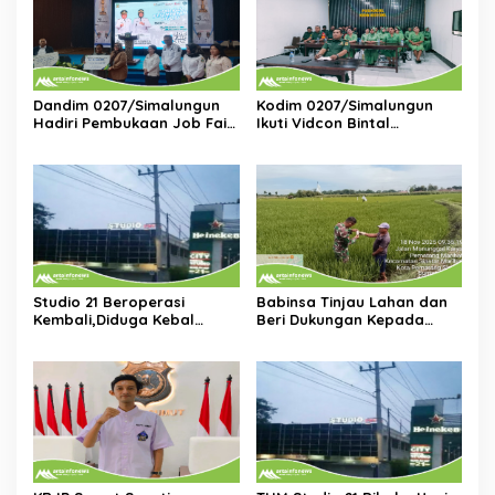
Dandim 0207/Simalungun
Kodim 0207/Simalungun
Hadiri Pembukaan Job Fair
Ikuti Vidcon Bintal
2025,Dorong Akses Kerja
Ideologi,Perkuat
Bagi Generasi Muda
Pemahaman KDRT di
Lingkungan Prajurit
Studio 21 Beroperasi
Babinsa Tinjau Lahan dan
Kembali,Diduga Kebal
Beri Dukungan Kepada
Hukum:DPP KOMPI B Desak
Petani di Tengah Perbaikan
Kapolri Perintahkan
Irigasi
Tindakan Tegas