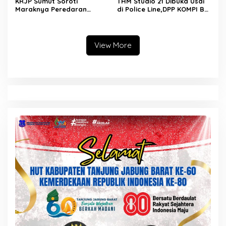
KRJP Sumut Soroti
THM Studio 21 Dibuka Usai
Maraknya Peredaran
di Police Line,DPP KOMPI B
Narkotika di
Desak Kapolri Tindak Tegas
Simalungun:Kinerja Kasat
Dugaan Pelanggaran
Narkoba Dianggap Lemah
Hukum dan Ijin Bangunan
View More