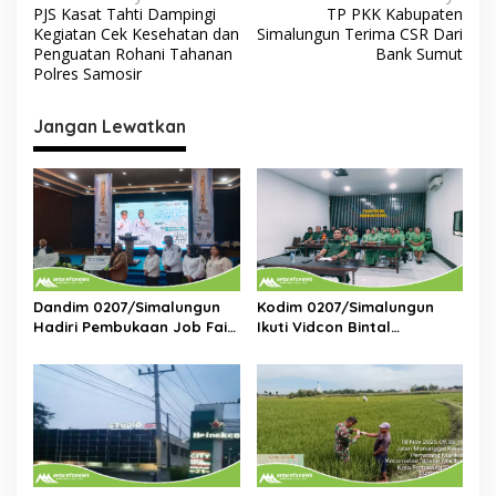
PJS Kasat Tahti Dampingi
TP PKK Kabupaten
a
Kegiatan Cek Kesehatan dan
Simalungun Terima CSR Dari
v
Penguatan Rohani Tahanan
Bank Sumut
Polres Samosir
i
g
Jangan Lewatkan
a
s
i
p
o
s
Dandim 0207/Simalungun
Kodim 0207/Simalungun
Hadiri Pembukaan Job Fair
Ikuti Vidcon Bintal
2025,Dorong Akses Kerja
Ideologi,Perkuat
Bagi Generasi Muda
Pemahaman KDRT di
Lingkungan Prajurit