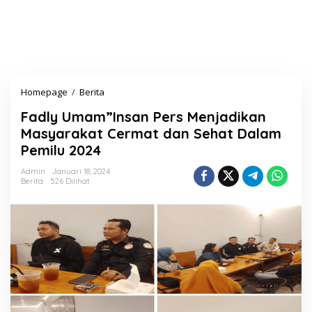
Homepage
/
Berita
F
a
Fadly Umam”Insan Pers Menjadikan
d
l
Masyarakat Cermat dan Sehat Dalam
y
Pemilu 2024
U
m
Admin
Januari 18, 2024
a
Berita
526 Dilihat
m
"
I
n
s
a
n
P
e
r