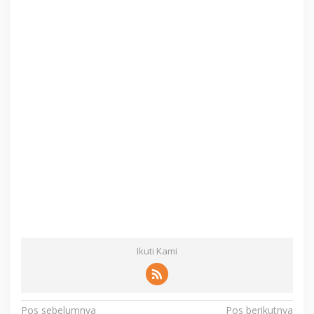
Ikuti Kami
N
Pos sebelumnya
Pos berikutnya