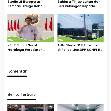
Studio 21 Beroperasi
Babinsa Tinjau Lahan dan
Kembali,Diduga Kebal
Beri Dukungan Kepada
Hukum:DPP KOMPI B Desak
Petani di Tengah Perbaikan
Kapolri Perintahkan
Irigasi
Tindakan Tegas
KRJP Sumut Soroti
THM Studio 21 Dibuka Usai
Maraknya Peredaran
di Police Line,DPP KOMPI B
Narkotika di
Desak Kapolri Tindak Tegas
Simalungun:Kinerja Kasat
Dugaan Pelanggaran
Narkoba Dianggap Lemah
Hukum dan Ijin Bangunan
Komentar
Berita Terbaru