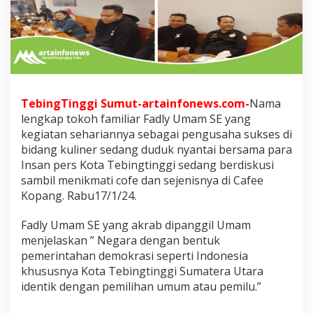
s
M
e
n
j
a
d
i
TebingTinggi Sumut-artainfonews.com-
Nama
k
lengkap tokoh familiar Fadly Umam SE yang
a
n
kegiatan sehariannya sebagai pengusaha sukses di
M
bidang kuliner sedang duduk nyantai bersama para
a
Insan pers Kota Tebingtinggi sedang berdiskusi
s
sambil menikmati cofe dan sejenisnya di Cafee
y
a
Kopang. Rabu17/1/24.
r
a
Fadly Umam SE yang akrab dipanggil Umam
k
menjelaskan ” Negara dengan bentuk
a
pemerintahan demokrasi seperti Indonesia
t
C
khususnya Kota Tebingtinggi Sumatera Utara
e
identik dengan pemilihan umum atau pemilu.”
r
m