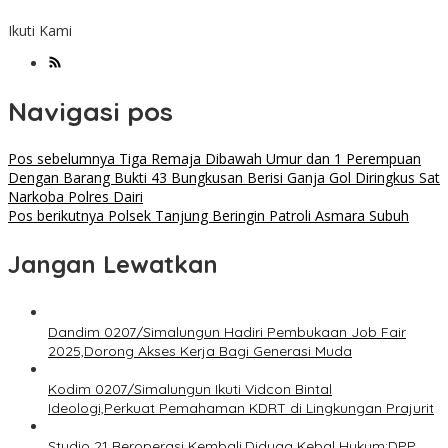
Ikuti Kami
Navigasi pos
Pos sebelumnya
Tiga Remaja Dibawah Umur dan 1 Perempuan
Dengan Barang Bukti 43 Bungkusan Berisi Ganja Gol Diringkus Sat
Narkoba Polres Dairi
Pos berikutnya
Polsek Tanjung Beringin Patroli Asmara Subuh
Jangan Lewatkan
Dandim 0207/Simalungun Hadiri Pembukaan Job Fair
2025,Dorong Akses Kerja Bagi Generasi Muda
Kodim 0207/Simalungun Ikuti Vidcon Bintal
Ideologi,Perkuat Pemahaman KDRT di Lingkungan Prajurit
Studio 21 Beroperasi Kembali,Diduga Kebal Hukum:DPP