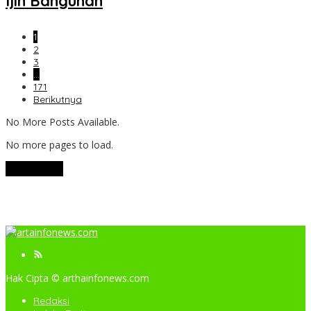
Ijin Bangunan
1
2
3
…
171
Berikutnya
No More Posts Available.
No more pages to load.
View More
Hak Cipta © arthainfonews.com
Redaksi