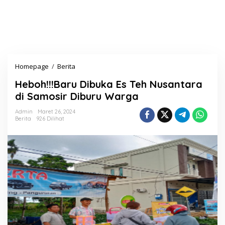
Homepage
/
Berita
H
e
Heboh!!!Baru Dibuka Es Teh Nusantara
b
o
di Samosir Diburu Warga
h
!
Admin
Maret 26, 2024
Berita
926 Dilihat
!
!
B
a
r
u
D
i
b
u
k
a