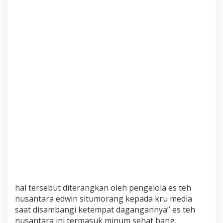
b
u
r
u
W
a
r
g
a
hal tersebut diterangkan oleh pengelola es teh
nusantara edwin situmorang kepada kru media
saat disambangi ketempat dagangannya” es teh
nusantara ini termasuk minum sehat bang,