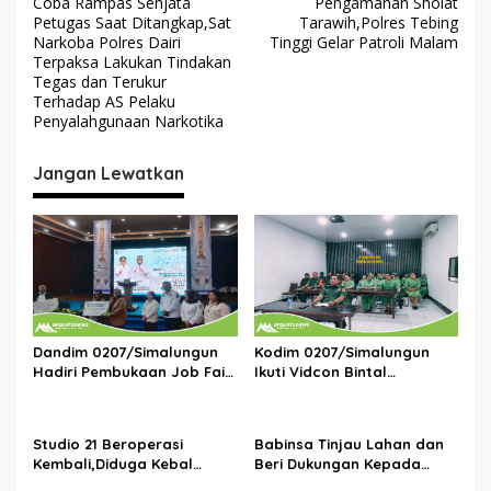
Coba Rampas Senjata
Pengamanan Sholat
a
Petugas Saat Ditangkap,Sat
Tarawih,Polres Tebing
v
Narkoba Polres Dairi
Tinggi Gelar Patroli Malam
Terpaksa Lakukan Tindakan
i
Tegas dan Terukur
Terhadap AS Pelaku
g
Penyalahgunaan Narkotika
a
s
Jangan Lewatkan
i
p
o
s
Dandim 0207/Simalungun
Kodim 0207/Simalungun
Hadiri Pembukaan Job Fair
Ikuti Vidcon Bintal
2025,Dorong Akses Kerja
Ideologi,Perkuat
Bagi Generasi Muda
Pemahaman KDRT di
Lingkungan Prajurit
Studio 21 Beroperasi
Babinsa Tinjau Lahan dan
Kembali,Diduga Kebal
Beri Dukungan Kepada
Hukum:DPP KOMPI B Desak
Petani di Tengah Perbaikan