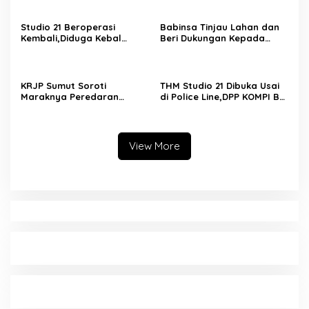
Bagi Generasi Muda
Pemahaman KDRT di
Lingkungan Prajurit
Studio 21 Beroperasi
Babinsa Tinjau Lahan dan
Kembali,Diduga Kebal
Beri Dukungan Kepada
Hukum:DPP KOMPI B Desak
Petani di Tengah Perbaikan
Kapolri Perintahkan
Irigasi
Tindakan Tegas
KRJP Sumut Soroti
THM Studio 21 Dibuka Usai
Maraknya Peredaran
di Police Line,DPP KOMPI B
Narkotika di
Desak Kapolri Tindak Tegas
Simalungun:Kinerja Kasat
Dugaan Pelanggaran
Narkoba Dianggap Lemah
Hukum dan Ijin Bangunan
View More