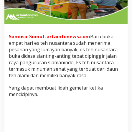
E
s
T
e
h
N
u
Samosir Sumut-artainfonews.com
Baru buka
s
empat hari es teh nusantara sudah menerima
a
pesanan yang lumayan banyak, es teh nusantara
n
t
buka didesa sianting-anting tepat dipinggir jalan
a
raya pangururan siamanindo, Es teh nusantara
r
termasuk minuman sehat yang terbuat dari daun
a
teh alami dan memiliki banyak rasa
d
i
S
Yang dapat membuat lidah gemetar ketika
a
mencicipinya.
m
o
s
i
r
D
i