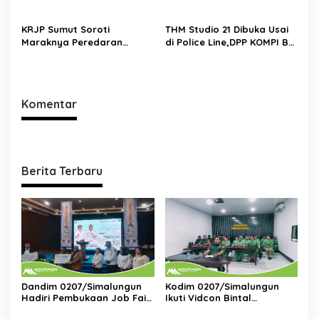
Kapolri Perintahkan
Irigasi
Tindakan Tegas
KRJP Sumut Soroti
THM Studio 21 Dibuka Usai
Maraknya Peredaran
di Police Line,DPP KOMPI B
Narkotika di
Desak Kapolri Tindak Tegas
Simalungun:Kinerja Kasat
Dugaan Pelanggaran
Narkoba Dianggap Lemah
Hukum dan Ijin Bangunan
Komentar
Berita Terbaru
Dandim 0207/Simalungun
Kodim 0207/Simalungun
Hadiri Pembukaan Job Fair
Ikuti Vidcon Bintal
2025,Dorong Akses Kerja
Ideologi,Perkuat