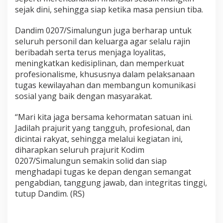
i
sejak dini, sehingga siap ketika masa pensiun tiba.
t
G
Dandim 0207/Simalungun juga berharap untuk
u
seluruh personil dan keluarga agar selalu rajin
n
beribadah serta terus menjaga loyalitas,
a
M
meningkatkan kedisiplinan, dan memperkuat
e
profesionalisme, khususnya dalam pelaksanaan
n
tugas kewilayahan dan membangun komunikasi
j
sosial yang baik dengan masyarakat.
a
g
a
“Mari kita jaga bersama kehormatan satuan ini.
N
Jadilah prajurit yang tangguh, profesional, dan
a
dicintai rakyat, sehingga melalui kegiatan ini,
m
diharapkan seluruh prajurit Kodim
a
B
0207/Simalungun semakin solid dan siap
a
menghadapi tugas ke depan dengan semangat
i
pengabdian, tanggung jawab, dan integritas tinggi,
k
tutup Dandim. (RS)
T
N
I
A