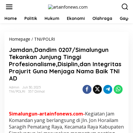
L
e
w
a
Home
Politik
Hukum
Ekonomi
Olahraga
Gaya 
t
i
k
Homepage
/
TNI/POLRI
J
e
a
k
Jamdan,Dandim 0207/Simalungun
m
o
d
n
Tekankan Junjung Tinggi
a
t
Profesionalisme,Disiplin,dan Integritas
n
e
Prajurit Guna Menjaga Nama Baik TNI
,
n
D
AD
a
n
Admin
Juli 30, 2025
TNI/POLRI
357 Dilihat
d
i
m
0
Simalungun-artainfonews.com-
Kegiatan Jam
2
0
Komandan yang berlangsung di Jln. Jon Horailam
7
Saragih Pematang Raya, Kecamata Raya Kabupaten
/