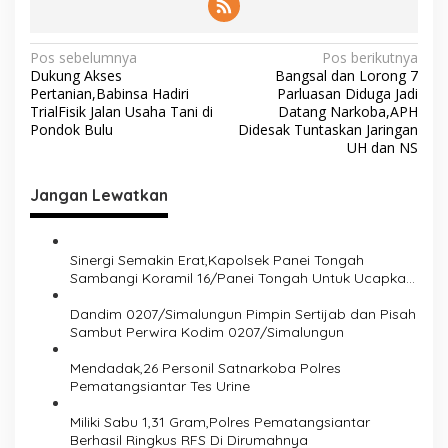
N
Pos sebelumnya
Pos berikutnya
Dukung Akses
Bangsal dan Lorong 7
a
Pertanian,Babinsa Hadiri
Parluasan Diduga Jadi
v
TrialFisik Jalan Usaha Tani di
Datang Narkoba,APH
Pondok Bulu
Didesak Tuntaskan Jaringan
i
UH dan NS
g
Jangan Lewatkan
a
s
i
Sinergi Semakin Erat,Kapolsek Panei Tongah
Sambangi Koramil 16/Panei Tongah Untuk Ucapkan
p
HUT TNI ke-80
o
Dandim 0207/Simalungun Pimpin Sertijab dan Pisah
Sambut Perwira Kodim 0207/Simalungun
s
Mendadak,26 Personil Satnarkoba Polres
Pematangsiantar Tes Urine
Miliki Sabu 1,31 Gram,Polres Pematangsiantar
Berhasil Ringkus RFS Di Dirumahnya