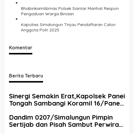
Bhabinkamtibmas Polsek Siantar Marihat Respon
Pengaduan Warga Binaan
Kapolres Simalungun Tinjau Pendaftaran Calon
Anggota Polri 2025
Komentar
Berita Terbaru
Sinergi Semakin Erat,Kapolsek Panei
Tongah Sambangi Koramil 16/Panei
Tongah Untuk Ucapkan HUT TNI ke-
Dandim 0207/Simalungun Pimpin
80
Sertijab dan Pisah Sambut Perwira
Kodim 0207/Simalungun