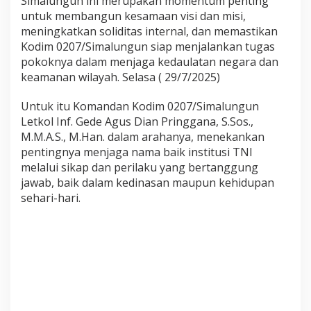
Simalungun ini merupakan momentum penting
S
untuk membangun kesamaan visi dan misi,
i
meningkatkan soliditas internal, dan memastikan
m
a
Kodim 0207/Simalungun siap menjalankan tugas
l
pokoknya dalam menjaga kedaulatan negara dan
u
keamanan wilayah. Selasa ( 29/7/2025)
n
g
Untuk itu Komandan Kodim 0207/Simalungun
u
n
Letkol Inf. Gede Agus Dian Pringgana, S.Sos.,
T
M.M.A.S., M.Han. dalam arahanya, menekankan
e
pentingnya menjaga nama baik institusi TNI
k
melalui sikap dan perilaku yang bertanggung
a
n
jawab, baik dalam kedinasan maupun kehidupan
k
sehari-hari.
a
n
J
u
n
j
u
n
g