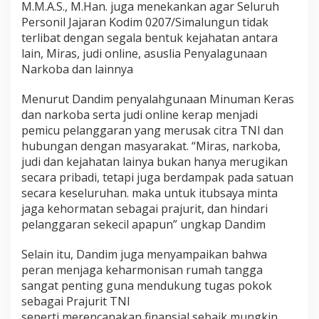
M.M.A.S., M.Han. juga menekankan agar Seluruh
i
Personil Jajaran Kodim 0207/Simalungun tidak
p
l
terlibat dengan segala bentuk kejahatan antara
i
lain, Miras, judi online, asuslia Penyalagunaan
n
Narkoba dan lainnya
,
d
Menurut Dandim penyalahgunaan Minuman Keras
a
n
dan narkoba serta judi online kerap menjadi
I
pemicu pelanggaran yang merusak citra TNI dan
n
hubungan dengan masyarakat. “Miras, narkoba,
t
judi dan kejahatan lainya bukan hanya merugikan
e
g
secara pribadi, tetapi juga berdampak pada satuan
r
secara keseluruhan. maka untuk itubsaya minta
i
jaga kehormatan sebagai prajurit, dan hindari
t
pelanggaran sekecil apapun” ungkap Dandim
a
s
P
Selain itu, Dandim juga menyampaikan bahwa
r
peran menjaga keharmonisan rumah tangga
a
sangat penting guna mendukung tugas pokok
j
sebagai Prajurit TNI
u
seperti merencanakan finansial sebaik mungkin
r