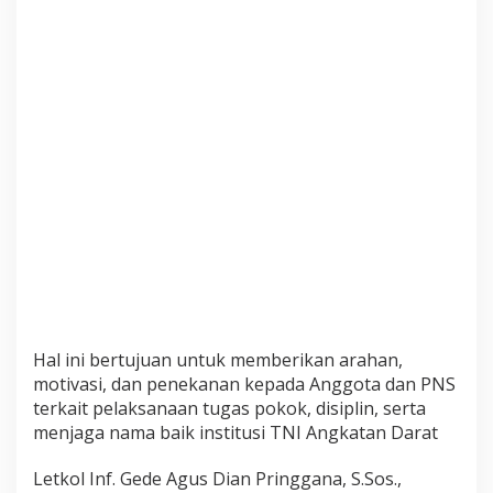
T
i
n
g
g
i
P
r
o
f
e
s
i
o
n
a
l
i
Hal ini bertujuan untuk memberikan arahan,
s
motivasi, dan penekanan kepada Anggota dan PNS
m
terkait pelaksanaan tugas pokok, disiplin, serta
e
,
menjaga nama baik institusi TNI Angkatan Darat
D
i
Letkol Inf. Gede Agus Dian Pringgana, S.Sos.,
s