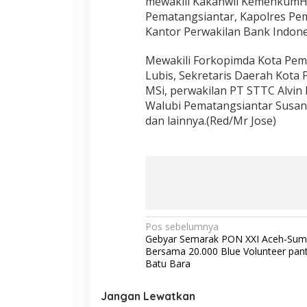
mewakili Kakanwil KemenkumHam
Pematangsiantar, Kapolres Pe
Kantor Perwakilan Bank Indon
Mewakili Forkopimda Kota Pem
Lubis, Sekretaris Daerah Kota
MSi, perwakilan PT STTC Alvin 
Walubi Pematangsiantar Susan
dan lainnya.(Red/Mr Jose)
N
Pos sebelumnya
Gebyar Semarak PON XXI Aceh-Sum
a
Bersama 20.000 Blue Volunteer pant
v
Batu Bara
i
Jangan Lewatkan
g