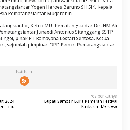
 Sumut, mewakili bupati/wali kota di sekitar Kota
matangsiantar Yogen Heroes Baruno SH SIK, Kepala
esia Pematangsiantar Muqorobin,
atangsiantar, Ketua MUI Pematangsiantar Drs HM Ali
 Pematangsiantar Junaedi Antonius Sitanggang SSTP
Bingei, pihak PT Ramayana Lestari Sentosa, Ketua
to, sejumlah pimpinan OPD Pemko Pematangsiantar,
Ikuti Kami
Pos berikutnya
ut 2024
Bupati Samosir Buka Pameran Festival
ai Timur
Kurikulum Merdeka