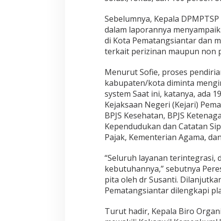
Sebelumnya, Kepala DPMPTSP K
dalam laporannya menyampaika
di Kota Pematangsiantar dan 
terkait perizinan maupun non p
Menurut Sofie, proses pendiria
kabupaten/kota diminta mengin
system Saat ini, katanya, ada 1
Kejaksaan Negeri (Kejari) Pem
BPJS Kesehatan, BPJS Ketenaga
Kependudukan dan Catatan Sip
Pajak, Kementerian Agama, dan
“Seluruh layanan terintegrasi
kebutuhannya,” sebutnya Pere
pita oleh dr Susanti. Dilanjutk
Pematangsiantar dilengkapi pla
Turut hadir, Kepala Biro Orga