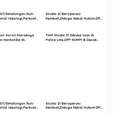
07/Simalungun Ikuti
Studio 21 Beroperasi
intal Ideologi,Perkuat
Kembali,Diduga Kebal Hukum:DPP
an KDRT di Lingkungan
KOMPI B Desak Kapolri
Perintahkan Tindakan Tegas
ut Soroti Maraknya
THM Studio 21 Dibuka Usai di
n Narkotika di
Police Line,DPP KOMPI B Desak
un:Kinerja Kasat
Kapolri Tindak Tegas Dugaan
 Dianggap Lemah
Pelanggaran Hukum dan Ijin
Bangunan
07/Simalungun Ikuti
Studio 21 Beroperasi
intal Ideologi,Perkuat
Kembali,Diduga Kebal Hukum:DPP
an KDRT di Lingkungan
KOMPI B Desak Kapolri