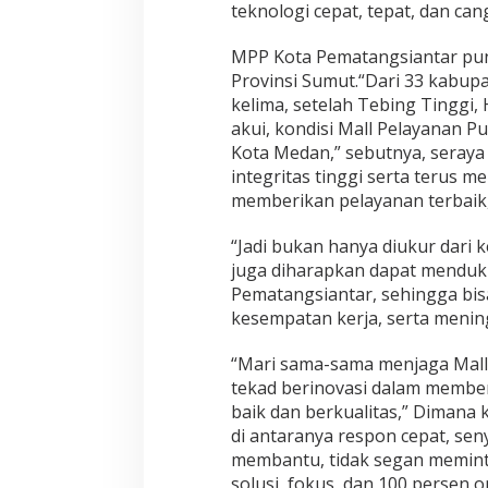
i
teknologi cepat, tepat, dan can
a
n
MPP Kota Pematangsiantar pun
t
Provinsi Sumut.“Dari 33 kabup
a
r
kelima, setelah Tebing Tinggi
akui, kondisi Mall Pelayanan P
Kota Medan,” sebutnya, seraya
integritas tinggi serta terus
memberikan pelayanan terbaik,
“Jadi bukan hanya diukur dari
juga diharapkan dapat menduku
Pematangsiantar, sehingga bi
kesempatan kerja, serta menin
“Mari sama-sama menjaga Mall P
tekad berinovasi dalam membe
baik dan berkualitas,” Dimana 
di antaranya respon cepat, sen
membantu, tidak segan memint
solusi, fokus, dan 100 persen on