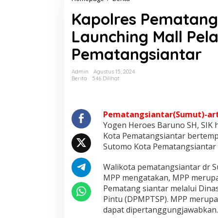
a
Kapolres Pematangs
p
o
Launching Mall Pel
l
r
Pematangsiantar
e
s
P
Admin
Agustus 15, 2024
e
Berita
546 Dilihat
m
a
t
a
Pematangsiantar(Sumut)-ar
n
Yogen Heroes Baruno SH, SIK h
g
Kota Pematangsiantar bertempa
s
Sutomo Kota Pematangsiantar 
i
a
n
Walikota pematangsiantar dr 
t
MPP mengatakan, MPP merupak
a
Pematang siantar melalui Din
r
Pintu (DPMPTSP). MPP merupaka
H
dapat dipertanggungjawabkan.
a
d