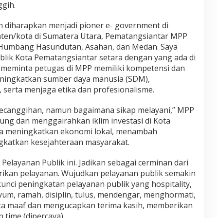
ggih.
 diharapkan menjadi pioner e- government di
aten/kota di Sumatera Utara, Pematangsiantar MPP
, Humbang Hasundutan, Asahan, dan Medan. Saya
ublik Kota Pematangsiantar setara dengan yang ada di
 meminta petugas di MPP memiliki kompetensi dan
 meningkatkan sumber daya manusia (SDM),
 serta menjaga etika dan profesionalisme.
 kecanggihan, namun bagaimana sikap melayani,” MPP
ng dan menggairahkan iklim investasi di Kota
sa meningkatkan ekonomi lokal, menambah
gkatkan kesejahteraan masyarakat.
elayanan Publik ini. Jadikan sebagai cerminan dari
rikan pelayanan. Wujudkan pelayanan publik semakin
kunci peningkatan pelayanan publik yang hospitality,
yum, ramah, disiplin, tulus, mendengar, menghormati,
a maaf dan mengucapkan terima kasih, memberikan
 time (dipercaya).