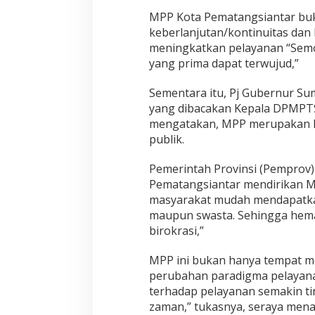
a
y
MPP Kota Pematangsiantar buk
a
keberlanjutan/kontinuitas dan
n
meningkatkan pelayanan “Semo
a
yang prima dapat terwujud,”
n
P
u
Sementara itu, Pj Gubernur Su
b
yang dibacakan Kepala DPMPTSP
l
mengatakan, MPP merupakan la
i
publik.
k
K
o
Pemerintah Provinsi (Pemprov)
t
Pematangsiantar mendirikan M
a
masyarakat mudah mendapatkan
P
maupun swasta. Sehingga hemat
e
m
birokrasi,”
a
t
MPP ini bukan hanya tempat m
a
perubahan paradigma pelayana
n
terhadap pelayanan semakin ti
g
s
zaman,” tukasnya, seraya men