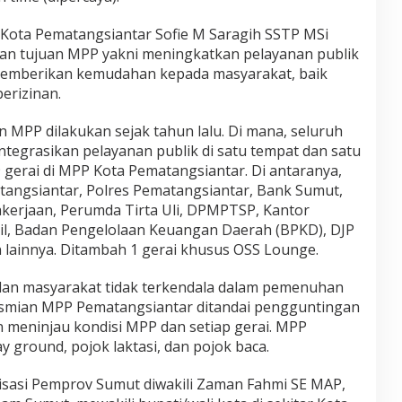
ota Pematangsiantar Sofie M Saragih SSTP MSi
n tujuan MPP yakni meningkatkan pelayanan publik
memberikan kemudahan kepada masyarakat, baik
erizinan.
n MPP dilakukan sejak tahun lalu. Di mana, seluruh
tegrasikan pelayanan publik di satu tempat dan satu
9 gerai di MPP Kota Pematangsiantar. Di antaranya,
atangsiantar, Polres Pematangsiantar, Bank Sumut,
kerjaan, Perumda Tirta Uli, DPMPTSP, Kantor
il, Badan Pengelolaan Keuangan Daerah (BPKD), DJP
 lainnya. Ditambah 1 gerai khusus OSS Lounge.
, dan masyarakat tidak terkendala dalam pemenuhan
smian MPP Pematangsiantar ditandai pengguntingan
an meninjau kondisi MPP dan setiap gerai. MPP
y ground, pojok laktasi, dan pojok baca.
nisasi Pemprov Sumut diwakili Zaman Fahmi SE MAP,