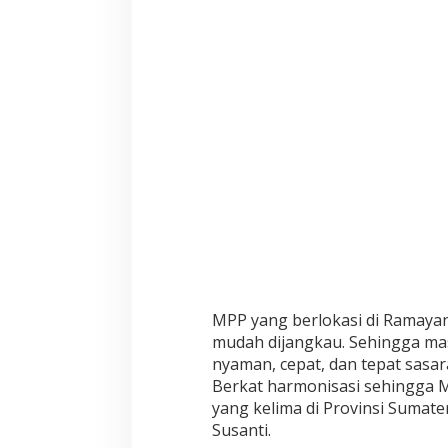
i
r
i
A
c
a
r
a
L
a
u
n
c
h
i
n
g
MPP yang berlokasi di Ramayan
M
mudah dijangkau. Sehingga ma
a
l
nyaman, cepat, dan tepat sasara
l
Berkat harmonisasi sehingga 
P
yang kelima di Provinsi Sumate
e
Susanti.
l