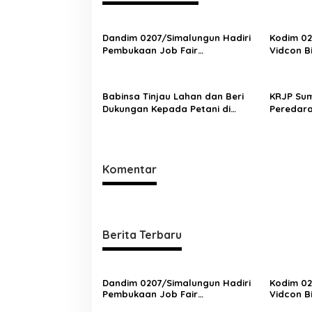
a
s
Dandim 0207/Simalungun Hadiri
Kodim 02
Pembukaan Job Fair
Vidcon B
i
2025,Dorong Akses Kerja Bagi
Pemaham
p
Generasi Muda
Prajurit
o
Babinsa Tinjau Lahan dan Beri
KRJP Sum
Dukungan Kepada Petani di
Peredara
s
Tengah Perbaikan Irigasi
Simalung
Narkoba
Komentar
Berita Terbaru
Dandim 0207/Simalungun Hadiri
Kodim 02
Pembukaan Job Fair
Vidcon B
2025,Dorong Akses Kerja Bagi
Pemaham