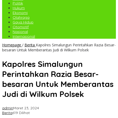
Politik
Hukum
Ekonomi
Olahraga
Gaya Hidup
Otomotif
Nasional
Internasional
Homepage
/
Berita
Kapolres Simalungun Perintahkan Razia Besar-
besaran Untuk Memberantas Judi di Wilkum Polsek
Kapolres Simalungun
Perintahkan Razia Besar-
besaran Untuk Memberantas
Judi di Wilkum Polsek
admin
Maret 23, 2024
Berita
619 Dilihat