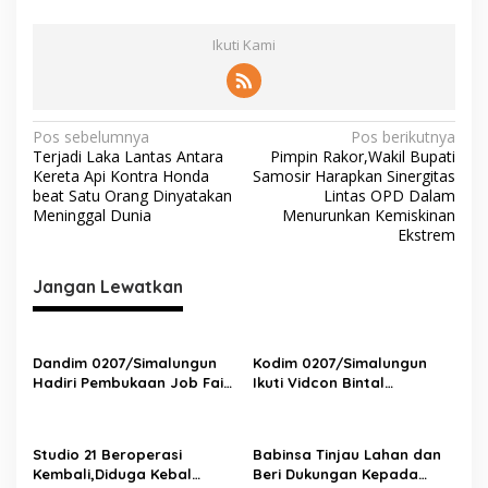
Ikuti Kami
N
Pos sebelumnya
Pos berikutnya
Terjadi Laka Lantas Antara
Pimpin Rakor,Wakil Bupati
a
Kereta Api Kontra Honda
Samosir Harapkan Sinergitas
v
beat Satu Orang Dinyatakan
Lintas OPD Dalam
Meninggal Dunia
Menurunkan Kemiskinan
i
Ekstrem
g
Jangan Lewatkan
a
s
i
Dandim 0207/Simalungun
Kodim 0207/Simalungun
p
Hadiri Pembukaan Job Fair
Ikuti Vidcon Bintal
2025,Dorong Akses Kerja
Ideologi,Perkuat
o
Bagi Generasi Muda
Pemahaman KDRT di
s
Lingkungan Prajurit
Studio 21 Beroperasi
Babinsa Tinjau Lahan dan
Kembali,Diduga Kebal
Beri Dukungan Kepada