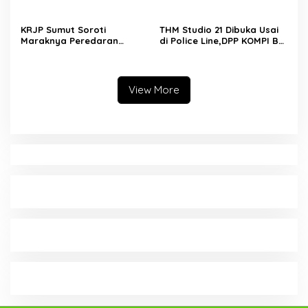
Kapolri Perintahkan
Irigasi
Tindakan Tegas
KRJP Sumut Soroti
THM Studio 21 Dibuka Usai
Maraknya Peredaran
di Police Line,DPP KOMPI B
Narkotika di
Desak Kapolri Tindak Tegas
Simalungun:Kinerja Kasat
Dugaan Pelanggaran
Narkoba Dianggap Lemah
Hukum dan Ijin Bangunan
View More