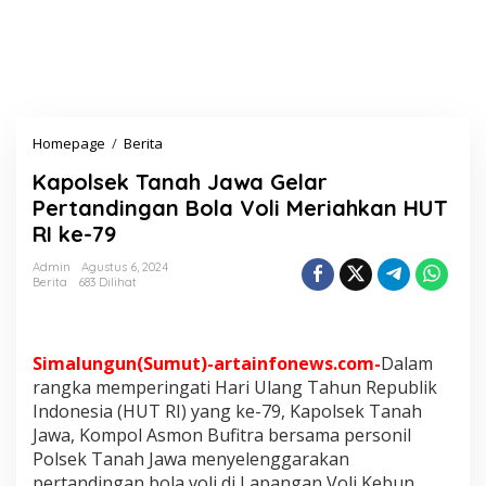
Homepage
/
Berita
K
a
Kapolsek Tanah Jawa Gelar
p
o
Pertandingan Bola Voli Meriahkan HUT
l
RI ke-79
s
e
Admin
Agustus 6, 2024
k
Berita
683 Dilihat
T
a
n
a
Simalungun(Sumut)-artainfonews.com-
Dalam
h
rangka memperingati Hari Ulang Tahun Republik
J
Indonesia (HUT RI) yang ke-79, Kapolsek Tanah
a
Jawa, Kompol Asmon Bufitra bersama personil
w
a
Polsek Tanah Jawa menyelenggarakan
G
pertandingan bola voli di Lapangan Voli Kebun