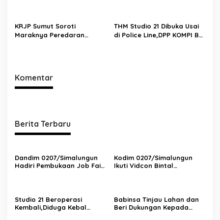
Hukum:DPP KOMPI B Desak
Petani di Tengah Perbaikan
Kapolri Perintahkan
Irigasi
Tindakan Tegas
KRJP Sumut Soroti
THM Studio 21 Dibuka Usai
Maraknya Peredaran
di Police Line,DPP KOMPI B
Narkotika di
Desak Kapolri Tindak Tegas
Simalungun:Kinerja Kasat
Dugaan Pelanggaran
Narkoba Dianggap Lemah
Hukum dan Ijin Bangunan
Komentar
Berita Terbaru
Dandim 0207/Simalungun
Kodim 0207/Simalungun
Hadiri Pembukaan Job Fair
Ikuti Vidcon Bintal
2025,Dorong Akses Kerja
Ideologi,Perkuat
Bagi Generasi Muda
Pemahaman KDRT di
Lingkungan Prajurit
Studio 21 Beroperasi
Babinsa Tinjau Lahan dan
Kembali,Diduga Kebal
Beri Dukungan Kepada
Hukum:DPP KOMPI B Desak
Petani di Tengah Perbaikan