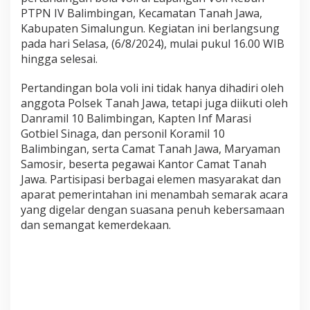
e
PTPN IV Balimbingan, Kecamatan Tanah Jawa,
l
Kabupaten Simalungun. Kegiatan ini berlangsung
a
pada hari Selasa, (6/8/2024), mulai pukul 16.00 WIB
r
P
hingga selesai.
e
r
Pertandingan bola voli ini tidak hanya dihadiri oleh
t
anggota Polsek Tanah Jawa, tetapi juga diikuti oleh
a
Danramil 10 Balimbingan, Kapten Inf Marasi
n
d
Gotbiel Sinaga, dan personil Koramil 10
i
Balimbingan, serta Camat Tanah Jawa, Maryaman
n
Samosir, beserta pegawai Kantor Camat Tanah
g
Jawa. Partisipasi berbagai elemen masyarakat dan
a
n
aparat pemerintahan ini menambah semarak acara
B
yang digelar dengan suasana penuh kebersamaan
o
dan semangat kemerdekaan.
l
a
V
o
l
i
M