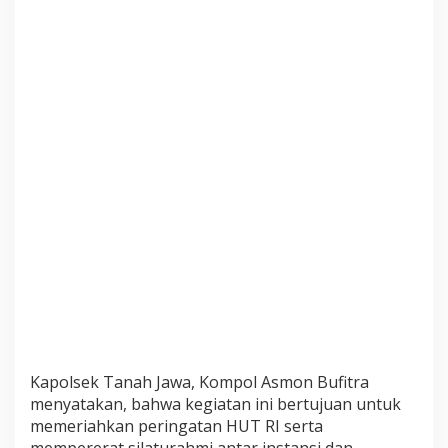
e
r
i
a
h
k
a
n
H
U
T
R
I
k
e
-
7
9
Kapolsek Tanah Jawa, Kompol Asmon Bufitra
menyatakan, bahwa kegiatan ini bertujuan untuk
memeriahkan peringatan HUT RI serta