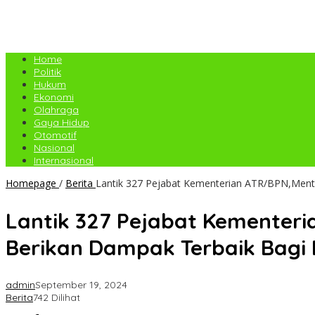
Home
Politik
Hukum
Ekonomi
Olahraga
Gaya Hidup
Otomotif
Nasional
Internasional
Homepage
/
Berita
Lantik 327 Pejabat Kementerian ATR/BPN,Menter
Lantik 327 Pejabat Kementeri
Berikan Dampak Terbaik Bagi 
admin
September 19, 2024
Berita
742 Dilihat