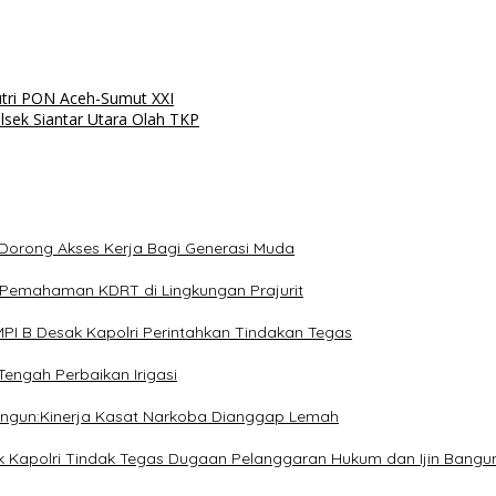
Putri PON Aceh-Sumut XXI
sek Siantar Utara Olah TKP
Dorong Akses Kerja Bagi Generasi Muda
at Pemahaman KDRT di Lingkungan Prajurit
PI B Desak Kapolri Perintahkan Tindakan Tegas
engah Perbaikan Irigasi
lungun:Kinerja Kasat Narkoba Dianggap Lemah
ak Kapolri Tindak Tegas Dugaan Pelanggaran Hukum dan Ijin Bangu