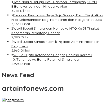
1
Tata Nabila Diduga Ratu Narkoba Tertangkap,KOMPI
B:Bongkar Jaringan Hingga ke Akar
3,748 Dilihat
2
Rencana Revitalisasi Tugu Raja Sonang Demi Tingkatkan
Nilai Kebersamaan Bagi Pomparan dan Masyarakat Luas
3,464 Dilihat
3
Wakil Bupati Simalungun Membuka MTQ Ke 51 Tingkat
Kecamatan Pematang Bandar
2,980 Dilihat
4
Wakil Bupati Samosir Lantik Pejabat Administrator dan
Pengawas
2,960 Dilihat
5
Wujud Nyata Ketahanan Pangan,Babinsa Koramil
10/Tanah Jawa Bantu Petani di Simalungun
2,926 Dilihat
News Feed
artainfonews.com