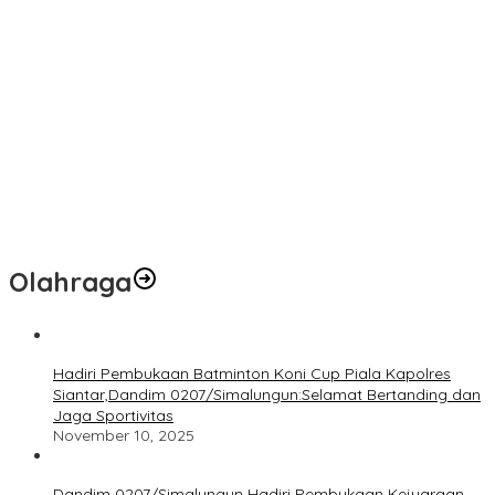
Kodim 0207/Simalungun Ikuti Vidcon Bintal Ideologi,Perkuat
Pemahaman KDRT di Lingkungan Prajurit
Studio 21 Beroperasi Kembali,Diduga Kebal Hukum:DPP KOMPI B
Desak Kapolri Perintahkan Tindakan Tegas
Babinsa Tinjau Lahan dan Beri Dukungan Kepada Petani di
Tengah Perbaikan Irigasi
KRJP Sumut Soroti Maraknya Peredaran Narkotika di
Simalungun:Kinerja Kasat Narkoba Dianggap Lemah
Olahraga
Hadiri Pembukaan Batminton Koni Cup Piala Kapolres
Siantar,Dandim 0207/Simalungun:Selamat Bertanding dan
Jaga Sportivitas
November 10, 2025
Dandim 0207/Simalungun Hadiri Pembukaan Kejuaraan