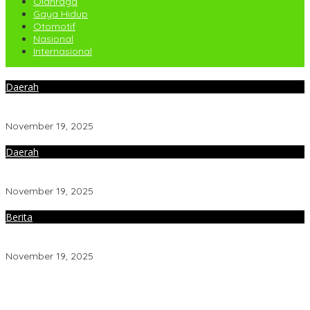
Olahraga
Gaya Hidup
Otomotif
Nasional
Internasional
Daerah
Babinsa Koramil 15/Panei Tongah Gelar Karya Bakti Bersihkan
Lingkungan Bersama Polsek dan Perangkat Kecamatan
November 19, 2025
Daerah
Danramil 12/Saribudolok Berikan Materi Kepemimpinan Untuk
Tingkatkan Kompetensi SDM Koperasi Merah Putih
November 19, 2025
Berita
Dandim 0207/Simalungun Hadiri Pembukaan Job Fair
2025,Dorong Akses Kerja Bagi Generasi Muda
November 19, 2025
Dandim 0207/Simalungun Hadiri Pembukaan Job Fair
2025,Dorong Akses Kerja Bagi Generasi Muda