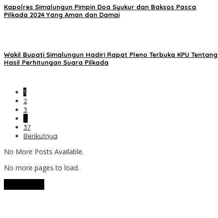
Kapolres Simalungun Pimpin Doa Syukur dan Baksos Pasca
Pilkada 2024 Yang Aman dan Damai
Wakil Bupati Simalungun Hadiri Rapat Pleno Terbuka KPU Tentang
Hasil Perhitungan Suara Pilkada
1
2
3
…
37
Berikutnya
No More Posts Available.
No more pages to load.
View More