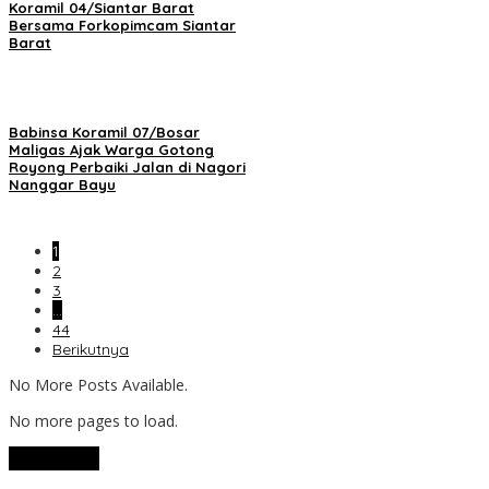
Koramil 04/Siantar Barat
Bersama Forkopimcam Siantar
Barat
Babinsa Koramil 07/Bosar
Maligas Ajak Warga Gotong
Royong Perbaiki Jalan di Nagori
Nanggar Bayu
1
2
3
…
44
Berikutnya
No More Posts Available.
No more pages to load.
View More