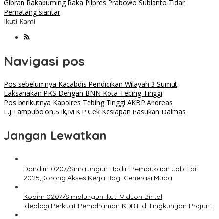
Gibran Rakabuming Raka
Pilpres
Prabowo Subianto
Tidar
Pematang siantar
Ikuti Kami
Navigasi pos
Pos sebelumnya
Kacabdis Pendidikan Wilayah 3 Sumut
Laksanakan PKS Dengan BNN Kota Tebing Tinggi
Pos berikutnya
Kapolres Tebing Tinggi AKBP.Andreas
L.J.Tampubolon,S.Ik,M.K.P Cek Kesiapan Pasukan Dalmas
Jangan Lewatkan
Dandim 0207/Simalungun Hadiri Pembukaan Job Fair
2025,Dorong Akses Kerja Bagi Generasi Muda
Kodim 0207/Simalungun Ikuti Vidcon Bintal
Ideologi,Perkuat Pemahaman KDRT di Lingkungan Prajurit