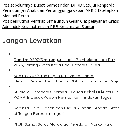
Pos sebelumnya
Bupati Samosir dan DPRD Setujui Ranperda
Perlindungan Anak dan Pertanggungjawaban APBD Ditetapkan
Menjadi Perda
Pos berikutnya
Pemkab Simalungun Gelar Giat pelayanan Gratis
Adminduk,Kesehatan dan PBB Kecamatan Siantar
Jangan Lewatkan
Dandim 0207/Simalungun Hadiri Pembukaan Job Fair
2025,Dorong Akses Kerja Bagi Generasi Muda
Kodim 0207/Simalungun Ikuti Vidcon Bintal
Ideologi,Perkuat Pemahaman KDRT di Lingkungan Prajurit
Studio 21 Beroperasi Kembali,Diduga Kebal Hukum:DPP
KOMPI B Desak Kapolri Perintahkan Tindakan Tegas
Babinsa Tinjau Lahan dan Beri Dukungan Kepada Petani
di Tengah Perbaikan Irigasi
KRJP Sumut Soroti Maraknya Peredaran Narkotika di