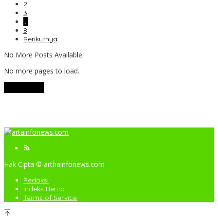
2
3
…
8
Berikutnya
No More Posts Available.
No more pages to load.
View More
Hak Cipta © arthainfonews.com
Redaksi
Indeks Berita
Terms of Service