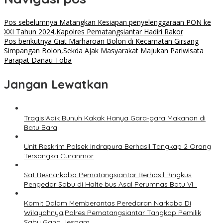
Pos sebelumnya
Matangkan Kesiapan penyelenggaraan PON ke
XXI Tahun 2024,Kapolres Pematangsiantar Hadiri Rakor
Pos berikutnya
Giat Marharoan Bolon di Kecamatan Girsang
Simpangan Bolon,Sekda Ajak Masyarakat Majukan Pariwisata
Parapat Danau Toba
Jangan Lewatkan
Tragis!Adik Bunuh Kakak Hanya Gara-gara Makanan di
Batu Bara
Unit Reskrim Polsek Indrapura Berhasil Tangkap 2 Orang
Tersangka Curanmor
Sat Resnarkoba Pematangsiantar Berhasil Ringkus
Pengedar Sabu di Halte bus Asal Perumnas Batu VI
Komit Dalam Memberantas Peredaran Narkoba Di
Wilayahnya,Polres Pematangsiantar Tangkap Pemilik
Sabu Gang Jespam