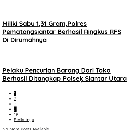
Miliki Sabu 1,31 Gram,Polres
Pematangsiantar Berhasil Ringkus RFS
Di Dirumahnya
Pelaku Pencurian Barang Dari Toko
Berhasil Ditangkap Polseķ Siantar Utara
1
2
3
…
19
Berikutnya
No More Posts Available.