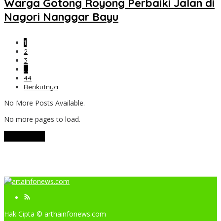
Warga Gotong Royong Perbaiki Jalan di
Nagori Nanggar Bayu
1
2
3
…
44
Berikutnya
No More Posts Available.
No more pages to load.
View More
Hak Cipta © arthainfonews.com