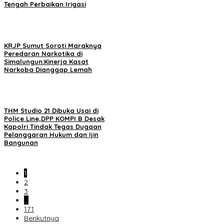
Tengah Perbaikan Irigasi
KRJP Sumut Soroti Maraknya
Peredaran Narkotika di
Simalungun:Kinerja Kasat
Narkoba Dianggap Lemah
THM Studio 21 Dibuka Usai di
Police Line,DPP KOMPI B Desak
Kapolri Tindak Tegas Dugaan
Pelanggaran Hukum dan Ijin
Bangunan
1
2
3
…
171
Berikutnya