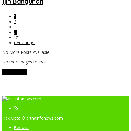
Ijin Bangunan
1
2
3
…
171
Berikutnya
No More Posts Available.
No more pages to load.
View More
Hak Cipta © arthainfonews.com
Redaksi