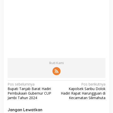
Ikuti Kami
N
Pos sebelumnya
Pos berikutnya
Bupati Tanjab Barat Hadiri
Kapolsek Saribu Dolok
a
Pembukaan Gubernur CUP
Hadiri Rapat Harungguan di
v
Jambi Tahun 2024
Kecamatan Silimahuta
i
Jangan Lewatkan