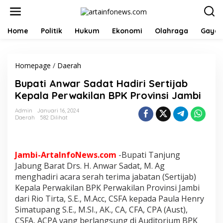
L
e
w
a
Home
Politik
Hukum
Ekonomi
Olahraga
Gaya 
t
i
k
Homepage
/
Daerah
B
e
u
k
Bupati Anwar Sadat Hadiri Sertijab
p
o
a
n
Kepala Perwakilan BPK Provinsi Jambi
t
t
i
e
Admin
Januari 16, 2024
Daerah
582 Dilihat
A
n
n
w
a
Jambi-ArtaInfoNews.com
-Bupati Tanjung
r
S
Jabung Barat Drs. H. Anwar Sadat, M. Ag
a
menghadiri acara serah terima jabatan (Sertijab)
d
Kepala Perwakilan BPK Perwakilan Provinsi Jambi
a
dari Rio Tirta, S.E., M.Acc, CSFA kepada Paula Henry
t
Simatupang S.E., M.SI., AK., CA, CFA, CPA (Aust),
H
a
CSFA, ACPA yang berlangsung di Auditorium BPK