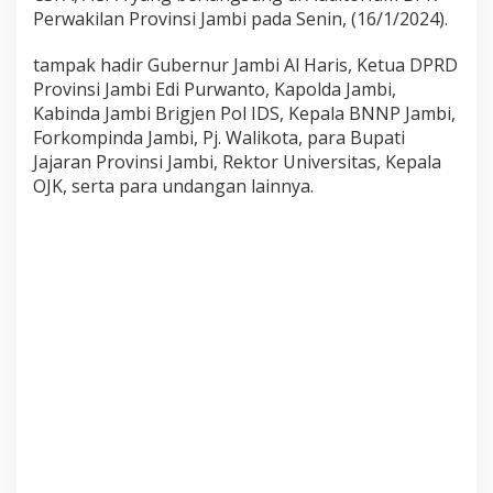
d
Perwakilan Provinsi Jambi pada Senin, (16/1/2024).
i
r
tampak hadir Gubernur Jambi Al Haris, Ketua DPRD
i
Provinsi Jambi Edi Purwanto, Kapolda Jambi,
S
e
Kabinda Jambi Brigjen Pol IDS, Kepala BNNP Jambi,
r
Forkompinda Jambi, Pj. Walikota, para Bupati
t
Jajaran Provinsi Jambi, Rektor Universitas, Kepala
i
OJK, serta para undangan lainnya.
j
a
b
K
e
p
a
l
a
P
e
r
w
a
k
i