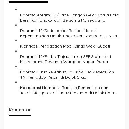
g
a
s
Babinsa Koramil 15/Panei Tongah Gelar Karya Bakti
Bersihkan Lingkungan Bersama Polsek dan
i
Perangkat Kecamatan
Danramil 12/Saribudolok Berikan Materi
p
Kepemimpinan Untuk Tingkatkan Kompetensi SDM
o
Koperasi Merah Putih
Klarifikasi Pengadaan Mobil Dinas Wakil Bupati
s
Danramil 13/Purba Tinjau Lahan SPPG dan Ikuti
Musrenbang Bersama Warga di Nagori Purba
Babinsa Turun ke Kabun Sayur,Wujud Kepedulian
TNI Terhadap Petani di Dolok Silau
Kolaborasi Harmonis Babinsa,Pemerintah,dan
Tokoh Masyarakat Duduk Bersama di Dolok Batu
Nanggar Perkuat Sinergi Lintas Sektor
Komentar