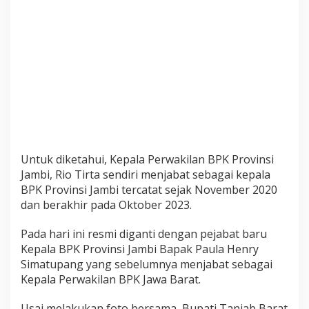
l
a
n
B
P
K
P
r
o
v
i
n
s
Untuk diketahui, Kepala Perwakilan BPK Provinsi
i
Jambi, Rio Tirta sendiri menjabat sebagai kepala
J
BPK Provinsi Jambi tercatat sejak November 2020
a
dan berakhir pada Oktober 2023.
m
b
i
Pada hari ini resmi diganti dengan pejabat baru
Kepala BPK Provinsi Jambi Bapak Paula Henry
Simatupang yang sebelumnya menjabat sebagai
Kepala Perwakilan BPK Jawa Barat.
Usai melakukan foto bersama, Bupati Tanjab Barat