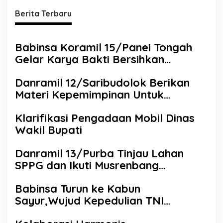
Berita Terbaru
Babinsa Koramil 15/Panei Tongah
Gelar Karya Bakti Bersihkan
Lingkungan Bersama Polsek dan
Danramil 12/Saribudolok Berikan
Perangkat Kecamatan
Materi Kepemimpinan Untuk
Tingkatkan Kompetensi SDM
Klarifikasi Pengadaan Mobil Dinas
Koperasi Merah Putih
Wakil Bupati
Danramil 13/Purba Tinjau Lahan
SPPG dan Ikuti Musrenbang
Bersama Warga di Nagori Purba
Babinsa Turun ke Kabun
Sayur,Wujud Kepedulian TNI
Terhadap Petani di Dolok Silau