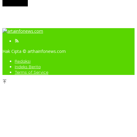
View More
Hak Cipta © arthainfonews.com
Redaksi
Indeks Berita
Terms of Service