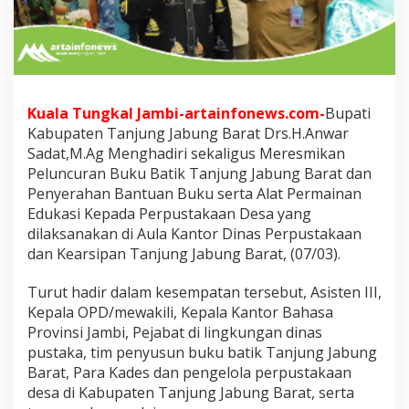
g
u
s
R
e
s
m
Kuala Tungkal Jambi-artainfonews.com-
Bupati
i
Kabupaten Tanjung Jabung Barat Drs.H.Anwar
k
Sadat,M.Ag Menghadiri sekaligus Meresmikan
a
n
Peluncuran Buku Batik Tanjung Jabung Barat dan
P
Penyerahan Bantuan Buku serta Alat Permainan
e
Edukasi Kepada Perpustakaan Desa yang
l
dilaksanakan di Aula Kantor Dinas Perpustakaan
u
dan Kearsipan Tanjung Jabung Barat, (07/03).
n
c
u
Turut hadir dalam kesempatan tersebut, Asisten III,
r
Kepala OPD/mewakili, Kepala Kantor Bahasa
a
Provinsi Jambi, Pejabat di lingkungan dinas
n
pustaka, tim penyusun buku batik Tanjung Jabung
B
u
Barat, Para Kades dan pengelola perpustakaan
k
desa di Kabupaten Tanjung Jabung Barat, serta
u