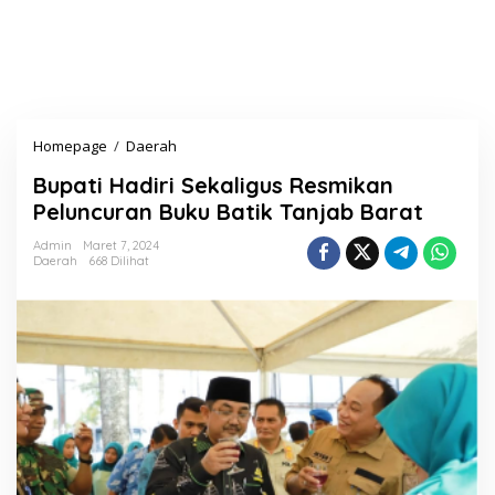
Homepage
/
Daerah
B
u
Bupati Hadiri Sekaligus Resmikan
p
a
Peluncuran Buku Batik Tanjab Barat
t
i
Admin
Maret 7, 2024
Daerah
668 Dilihat
H
a
d
i
r
i
S
e
k
a
l
i