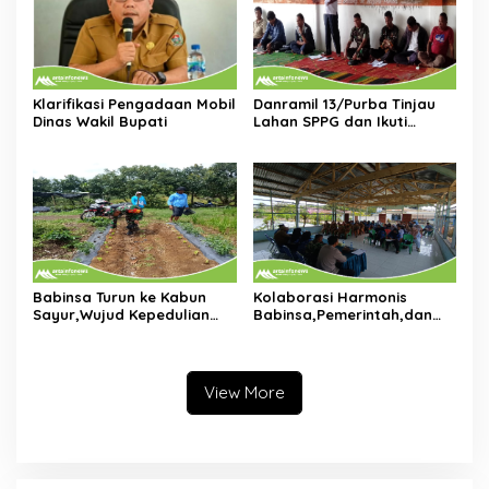
Klarifikasi Pengadaan Mobil
Danramil 13/Purba Tinjau
Dinas Wakil Bupati
Lahan SPPG dan Ikuti
Musrenbang Bersama
Warga di Nagori Purba
Babinsa Turun ke Kabun
Kolaborasi Harmonis
Sayur,Wujud Kepedulian
Babinsa,Pemerintah,dan
TNI Terhadap Petani di
Tokoh Masyarakat Duduk
Dolok Silau
Bersama di Dolok Batu
Nanggar Perkuat Sinergi
Lintas Sektor
View More