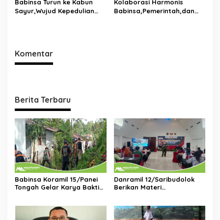
Babinsa Turun ke Kabun
Kolaborasi Harmonis
Sayur,Wujud Kepedulian
Babinsa,Pemerintah,dan
TNI Terhadap Petani di
Tokoh Masyarakat Duduk
Dolok Silau
Bersama di Dolok Batu
Nanggar Perkuat Sinergi
Lintas Sektor
Komentar
Berita Terbaru
Babinsa Koramil 15/Panei
Danramil 12/Saribudolok
Tongah Gelar Karya Bakti
Berikan Materi
Bersihkan Lingkungan
Kepemimpinan Untuk
Bersama Polsek dan
Tingkatkan Kompetensi
Perangkat Kecamatan
SDM Koperasi Merah Putih