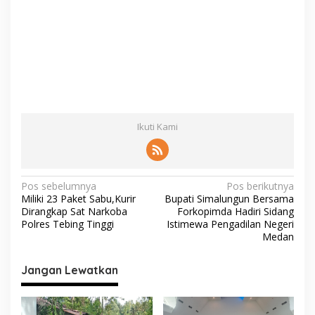
Ikuti Kami
N
Pos sebelumnya
Pos berikutnya
Miliki 23 Paket Sabu,Kurir
Bupati Simalungun Bersama
a
Dirangkap Sat Narkoba
Forkopimda Hadiri Sidang
v
Polres Tebing Tinggi
Istimewa Pengadilan Negeri
Medan
i
g
Jangan Lewatkan
a
s