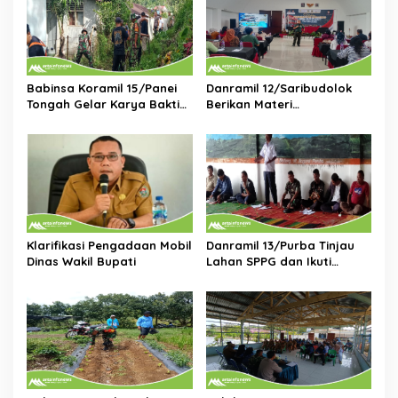
i
p
o
s
Babinsa Koramil 15/Panei
Danramil 12/Saribudolok
Tongah Gelar Karya Bakti
Berikan Materi
Bersihkan Lingkungan
Kepemimpinan Untuk
Bersama Polsek dan
Tingkatkan Kompetensi
Perangkat Kecamatan
SDM Koperasi Merah Putih
Klarifikasi Pengadaan Mobil
Danramil 13/Purba Tinjau
Dinas Wakil Bupati
Lahan SPPG dan Ikuti
Musrenbang Bersama
Warga di Nagori Purba