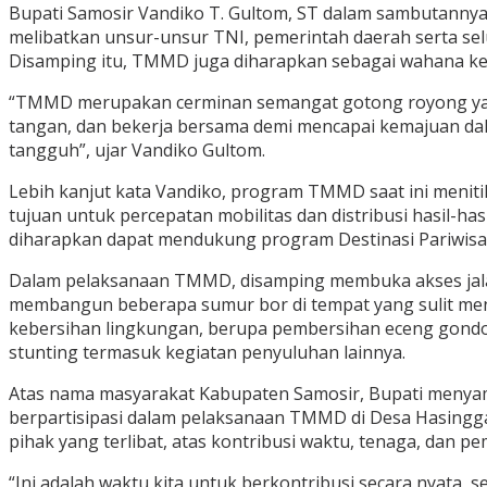
Bupati Samosir Vandiko T. Gultom, ST dalam sambutan
melibatkan unsur-unsur TNI, pemerintah daerah serta 
Disamping itu, TMMD juga diharapkan sebagai wahana k
“TMMD merupakan cerminan semangat gotong royong yang m
tangan, dan bekerja bersama demi mencapai kemajuan d
tangguh”, ujar Vandiko Gultom.
Lebih kanjut kata Vandiko, program TMMD saat ini meniti
tujuan untuk percepatan mobilitas dan distribusi hasil-h
diharapkan dapat mendukung program Destinasi Pariwisat
Dalam pelaksanaan TMMD, disamping membuka akses jalan
membangun beberapa sumur bor di tempat yang sulit men
kebersihan lingkungan, berupa pembersihan eceng gondok 
stunting termasuk kegiatan penyuluhan lainnya.
Atas nama masyarakat Kabupaten Samosir, Bupati meny
berpartisipasi dalam pelaksanaan TMMD di Desa Hasingg
pihak yang terlibat, atas kontribusi waktu, tenaga, dan
“Ini adalah waktu kita untuk berkontribusi secara nyata, 