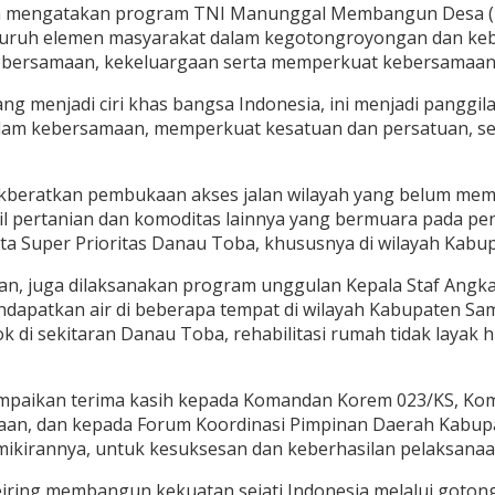
nya mengatakan program TNI Manunggal Membangun Desa (
seluruh elemen masyarakat dalam kegotongroyongan dan k
ebersamaan, kekeluargaan serta memperkuat kebersamaan 
enjadi ciri khas bangsa Indonesia, ini menjadi panggila
alam kebersamaan, memperkuat kesatuan dan persatuan, s
kberatkan pembukaan akses jalan wilayah yang belum memil
asil pertanian dan komoditas lainnya yang bermuara pada pe
a Super Prioritas Danau Toba, khususnya di wilayah Kabu
, juga dilaksanakan program unggulan Kepala Staf Angkat
dapatkan air di beberapa tempat di wilayah Kabupaten S
di sekitaran Danau Toba, rehabilitasi rumah tidak layak 
ampaikan terima kasih kepada Komandan Korem 023/KS, K
aan, dan kepada Forum Koordinasi Pimpinan Daerah Kabupa
 pemikirannya, untuk kesuksesan dan keberhasilan pelaksa
seiring membangun kekuatan sejati Indonesia melalui gotong