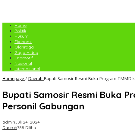
Home
Politik
Hukum
Ekonomi
Olahraga
Gaya Hidup
Otomotif
Nasional
Internasional
Homepage
/
Daerah
Bupati Samosir Resmi Buka Program TMMD ke
Bupati Samosir Resmi Buka P
Personil Gabungan
admin
Juli 24, 2024
Daerah
788 Dilihat