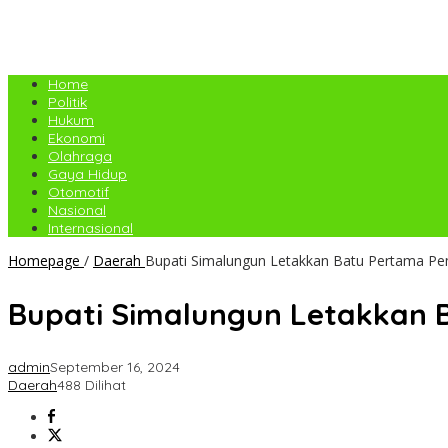
Home
Politik
Hukum
Ekonomi
Olahraga
Gaya Hidup
Otomotif
Nasional
Internasional
Homepage
/
Daerah
Bupati Simalungun Letakkan Batu Pertama P
Bupati Simalungun Letakkan 
admin
September 16, 2024
Daerah
488 Dilihat