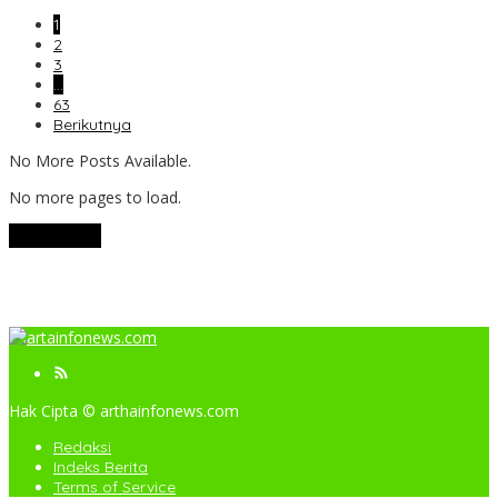
1
2
3
…
63
Berikutnya
No More Posts Available.
No more pages to load.
View More
Hak Cipta © arthainfonews.com
Redaksi
Indeks Berita
Terms of Service