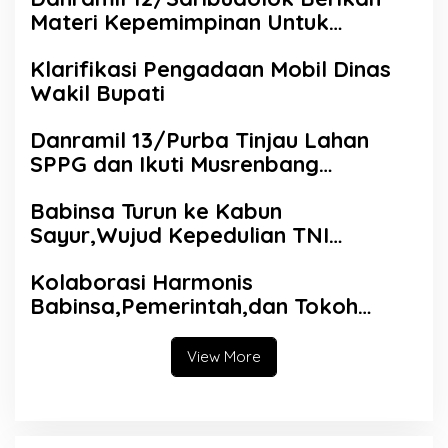
Materi Kepemimpinan Untuk
Tingkatkan Kompetensi SDM
Klarifikasi Pengadaan Mobil Dinas
Koperasi Merah Putih
Wakil Bupati
Danramil 13/Purba Tinjau Lahan
SPPG dan Ikuti Musrenbang
Bersama Warga di Nagori Purba
Babinsa Turun ke Kabun
Sayur,Wujud Kepedulian TNI
Terhadap Petani di Dolok Silau
Kolaborasi Harmonis
Babinsa,Pemerintah,dan Tokoh
Masyarakat Duduk Bersama di
Dolok Batu Nanggar Perkuat Sinergi
View More
Lintas Sektor