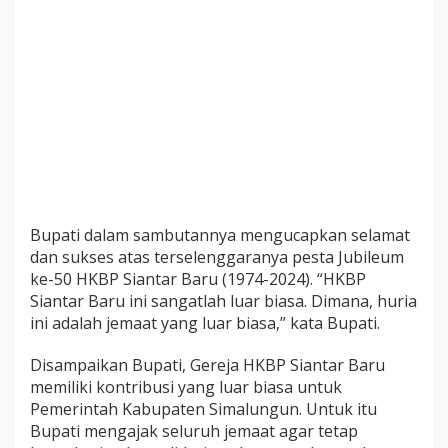
B
a
r
u
,
B
u
p
a
t
i
S
i
Bupati dalam sambutannya mengucapkan selamat
m
dan sukses atas terselenggaranya pesta Jubileum
a
ke-50 HKBP Siantar Baru (1974-2024). “HKBP
l
u
Siantar Baru ini sangatlah luar biasa. Dimana, huria
n
ini adalah jemaat yang luar biasa,” kata Bupati.
g
u
Disampaikan Bupati, Gereja HKBP Siantar Baru
n
memiliki kontribusi yang luar biasa untuk
A
j
Pemerintah Kabupaten Simalungun. Untuk itu
a
Bupati mengajak seluruh jemaat agar tetap
k