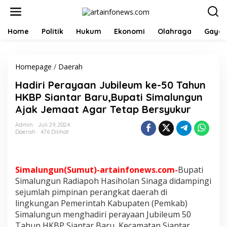
L
e
w
a
Home
Politik
Hukum
Ekonomi
Olahraga
Gaya 
t
i
k
Homepage
/
Daerah
H
e
a
k
Hadiri Perayaan Jubileum ke-50 Tahun
d
o
i
n
HKBP Siantar Baru,Bupati Simalungun
r
t
Ajak Jemaat Agar Tetap Bersyukur
i
e
P
n
Admin
Juli 29, 2024
e
Daerah
476 Dilihat
r
a
y
a
Simalungun(Sumut)-artainfonews.com-
Bupati
a
Simalungun Radiapoh Hasiholan Sinaga didampingi
n
sejumlah pimpinan perangkat daerah di
J
lingkungan Pemerintah Kabupaten (Pemkab)
u
b
Simalungun menghadiri perayaan Jubileum 50
i
Tahun HKBP Siantar Baru, Kecamatan Siantar,