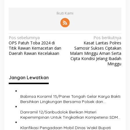
Ikuti Kami
N
Pos sebelumnya
Pos berikutnya
OPS Patuh Toba 2024 di
Kasat Lantas Polres
a
Titik Rawan Kemacetan dan
Samosir Sukses Ciptakan
v
Daerah Rawan Kecelakaan
Malam Minggu Aman Serta
Cipta Kondisi Jelang Ibadah
i
Minggu
g
Jangan Lewatkan
a
s
i
Babinsa Koramil 15/Panei Tongah Gelar Karya Bakti
Bersihkan Lingkungan Bersama Polsek dan
p
Perangkat Kecamatan
o
Danramil 12/Saribudolok Berikan Materi
Kepemimpinan Untuk Tingkatkan Kompetensi SDM
s
Koperasi Merah Putih
Klarifikasi Pengadaan Mobil Dinas Wakil Bupati