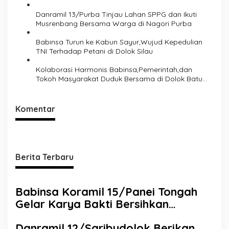
Danramil 13/Purba Tinjau Lahan SPPG dan Ikuti
Musrenbang Bersama Warga di Nagori Purba
Babinsa Turun ke Kabun Sayur,Wujud Kepedulian
TNI Terhadap Petani di Dolok Silau
Kolaborasi Harmonis Babinsa,Pemerintah,dan
Tokoh Masyarakat Duduk Bersama di Dolok Batu
Nanggar Perkuat Sinergi Lintas Sektor
Komentar
Berita Terbaru
Babinsa Koramil 15/Panei Tongah
Gelar Karya Bakti Bersihkan
Lingkungan Bersama Polsek dan
Danramil 12/Saribudolok Berikan
Perangkat Kecamatan