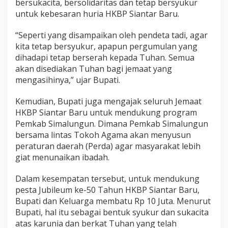
bersukacita, bersolidaritas dan tetap bersyukur
J
untuk kebesaran huria HKBP Siantar Baru.
e
m
a
“Seperti yang disampaikan oleh pendeta tadi, agar
a
kita tetap bersyukur, apapun pergumulan yang
t
dihadapi tetap berserah kepada Tuhan. Semua
A
akan disediakan Tuhan bagi jemaat yang
g
mengasihinya,” ujar Bupati.
a
r
T
Kemudian, Bupati juga mengajak seluruh Jemaat
e
HKBP Siantar Baru untuk mendukung program
t
Pemkab Simalungun. Dimana Pemkab Simalungun
a
bersama lintas Tokoh Agama akan menyusun
p
B
peraturan daerah (Perda) agar masyarakat lebih
e
giat menunaikan ibadah.
r
s
Dalam kesempatan tersebut, untuk mendukung
y
pesta Jubileum ke-50 Tahun HKBP Siantar Baru,
u
k
Bupati dan Keluarga membatu Rp 10 Juta. Menurut
u
Bupati, hal itu sebagai bentuk syukur dan sukacita
r
atas karunia dan berkat Tuhan yang telah