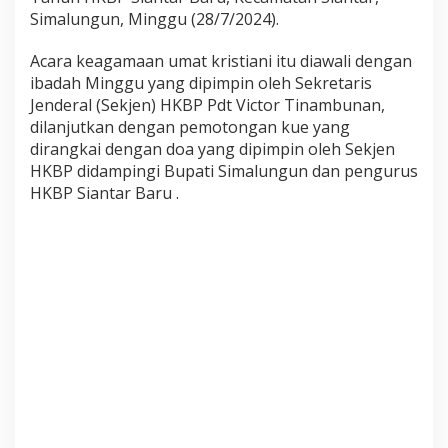
l
Simalungun, Minggu (28/7/2024).
e
u
Acara keagamaan umat kristiani itu diawali dengan
m
k
ibadah Minggu yang dipimpin oleh Sekretaris
e
Jenderal (Sekjen) HKBP Pdt Victor Tinambunan,
-
dilanjutkan dengan pemotongan kue yang
5
dirangkai dengan doa yang dipimpin oleh Sekjen
0
HKBP didampingi Bupati Simalungun dan pengurus
T
a
HKBP Siantar Baru .
h
u
n
H
K
B
P
S
i
a
n
t
a
r