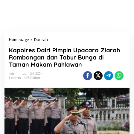
Homepage
/
Daerah
K
a
Kapolres Dairi Pimpin Upacara Ziarah
p
o
Rombongan dan Tabur Bunga di
l
Taman Makam Pahlawan
r
e
Admin
Juni 24, 2024
s
Daerah
493 Dilihat
D
a
i
r
i
P
i
m
p
i