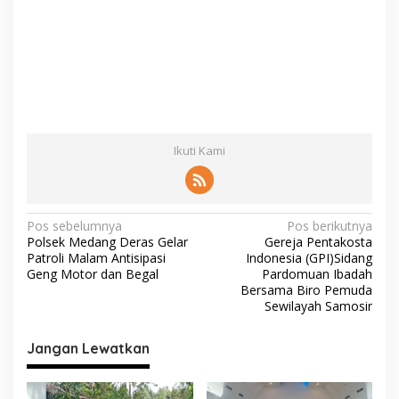
Ikuti Kami
N
Pos sebelumnya
Pos berikutnya
Polsek Medang Deras Gelar
Gereja Pentakosta
a
Patroli Malam Antisipasi
Indonesia (GPI)Sidang
v
Geng Motor dan Begal
Pardomuan Ibadah
Bersama Biro Pemuda
i
Sewilayah Samosir
g
Jangan Lewatkan
a
s