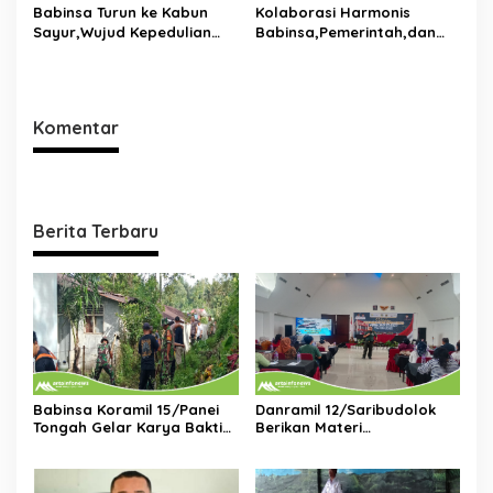
Babinsa Turun ke Kabun
Kolaborasi Harmonis
Sayur,Wujud Kepedulian
Babinsa,Pemerintah,dan
TNI Terhadap Petani di
Tokoh Masyarakat Duduk
Dolok Silau
Bersama di Dolok Batu
Nanggar Perkuat Sinergi
Lintas Sektor
Komentar
Berita Terbaru
Babinsa Koramil 15/Panei
Danramil 12/Saribudolok
Tongah Gelar Karya Bakti
Berikan Materi
Bersihkan Lingkungan
Kepemimpinan Untuk
Bersama Polsek dan
Tingkatkan Kompetensi
Perangkat Kecamatan
SDM Koperasi Merah Putih