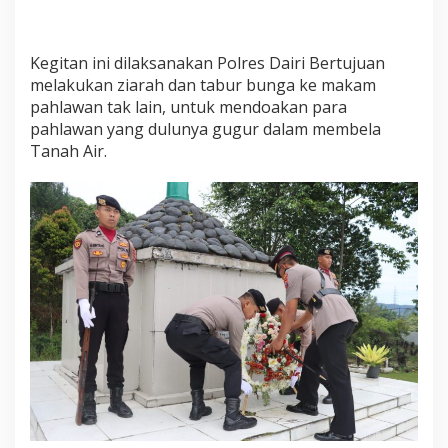
h
l
a
Kegitan ini dilaksanakan Polres Dairi Bertujuan
w
melakukan ziarah dan tabur bunga ke makam
a
n
pahlawan tak lain, untuk mendoakan para
pahlawan yang dulunya gugur dalam membela
Tanah Air.