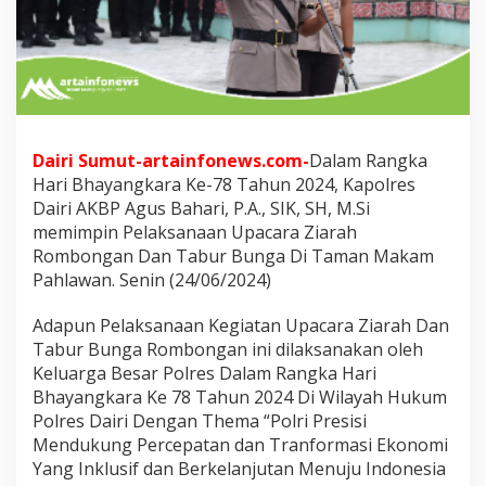
n
U
p
a
c
a
r
a
Dairi Sumut-artainfonews.com-
Dalam Rangka
Z
Hari Bhayangkara Ke-78 Tahun 2024, Kapolres
i
a
Dairi AKBP Agus Bahari, P.A., SIK, SH, M.Si
r
memimpin Pelaksanaan Upacara Ziarah
a
Rombongan Dan Tabur Bunga Di Taman Makam
h
Pahlawan. Senin (24/06/2024)
R
o
m
Adapun Pelaksanaan Kegiatan Upacara Ziarah Dan
b
Tabur Bunga Rombongan ini dilaksanakan oleh
o
Keluarga Besar Polres Dalam Rangka Hari
n
Bhayangkara Ke 78 Tahun 2024 Di Wilayah Hukum
g
a
Polres Dairi Dengan Thema “Polri Presisi
n
Mendukung Percepatan dan Tranformasi Ekonomi
d
Yang Inklusif dan Berkelanjutan Menuju Indonesia
a