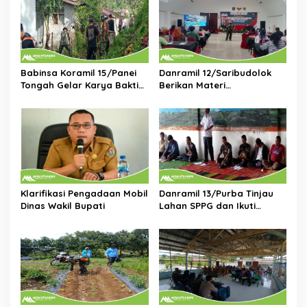
i
p
o
s
Babinsa Koramil 15/Panei
Danramil 12/Saribudolok
Tongah Gelar Karya Bakti
Berikan Materi
Bersihkan Lingkungan
Kepemimpinan Untuk
Bersama Polsek dan
Tingkatkan Kompetensi
Perangkat Kecamatan
SDM Koperasi Merah Putih
Klarifikasi Pengadaan Mobil
Danramil 13/Purba Tinjau
Dinas Wakil Bupati
Lahan SPPG dan Ikuti
Musrenbang Bersama
Warga di Nagori Purba