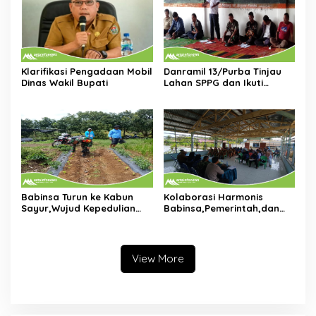
Klarifikasi Pengadaan Mobil
Danramil 13/Purba Tinjau
Dinas Wakil Bupati
Lahan SPPG dan Ikuti
Musrenbang Bersama
Warga di Nagori Purba
Babinsa Turun ke Kabun
Kolaborasi Harmonis
Sayur,Wujud Kepedulian
Babinsa,Pemerintah,dan
TNI Terhadap Petani di
Tokoh Masyarakat Duduk
Dolok Silau
Bersama di Dolok Batu
Nanggar Perkuat Sinergi
Lintas Sektor
View More