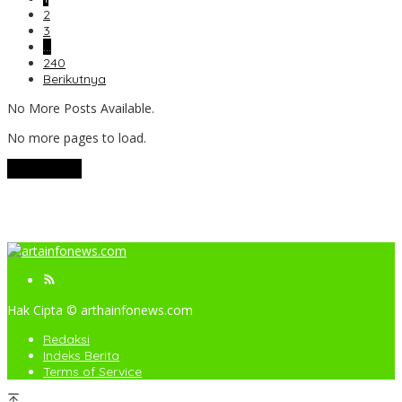
2
3
…
240
Berikutnya
No More Posts Available.
No more pages to load.
View More
Hak Cipta © arthainfonews.com
Redaksi
Indeks Berita
Terms of Service