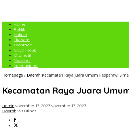
Home
Politik
Hukum
Ekonomi
Olahraga
Gaya Hidup
Otomotif
Nasional
Internasional
Homepage
/
Daerah
Kecamatan Raya Juara Umum Pesparawi Sima
Kecamatan Raya Juara Umum 
admin
November 17, 2023
November 17, 2023
Daerah
639 Dilihat