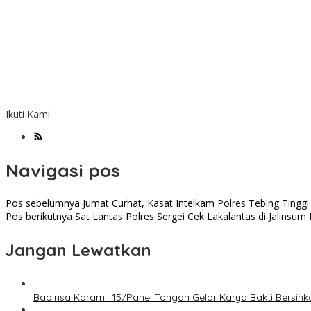
Ikuti Kami
Navigasi pos
Pos sebelumnya
Jumat Curhat, Kasat Intelkam Polres Tebing Tingg
Pos berikutnya
Sat Lantas Polres Sergei Cek Lakalantas di Jalinsu
Jangan Lewatkan
Babinsa Koramil 15/Panei Tongah Gelar Karya Bakti Bersi