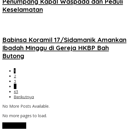
Penumpang Kapal Waspada dan Peduli
Keselamatan
Babinsa Koramil 17/Sidamanik Amankan
Ibadah Minggu di Gereja HKBP Bah
Butong
1
2
3
…
63
Berikutnya
No More Posts Available.
No more pages to load.
View More