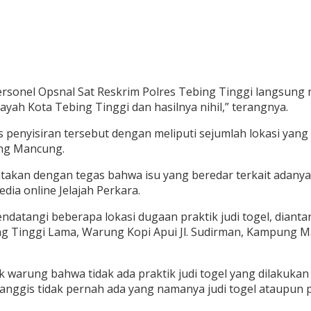
personel Opsnal Sat Reskrim Polres Tebing Tinggi langsun
layah Kota Tebing Tinggi dan hasilnya nihil,” terangnya.
nyisiran tersebut dengan meliputi sejumlah lokasi yang didu
ang Mancung.
akan dengan tegas bahwa isu yang beredar terkait adanya 
edia online Jelajah Perkara.
mendatangi beberapa lokasi dugaan praktik judi togel, diant
ng Tinggi Lama, Warung Kopi Apui Jl. Sudirman, Kampung M
k warung bahwa tidak ada praktik judi togel yang dilakuka
ggis tidak pernah ada yang namanya judi togel ataupun pe