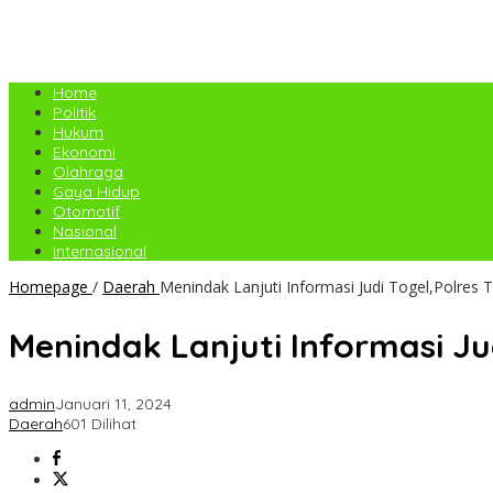
Home
Politik
Hukum
Ekonomi
Olahraga
Gaya Hidup
Otomotif
Nasional
Internasional
Homepage
/
Daerah
Menindak Lanjuti Informasi Judi Togel,Polres 
Menindak Lanjuti Informasi Jud
admin
Januari 11, 2024
Daerah
601 Dilihat