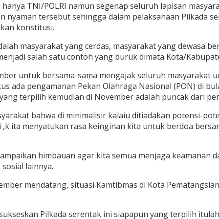
an hanya TNI/POLRI namun segenap seluruh lapisan masyarak
 nyaman tersebut sehingga dalam pelaksanaan Pilkada ser
an konstitusi.
dalah masyarakat yang cerdas, masyarakat yang dewasa be
enjadi salah satu contoh yang buruk dimata Kota/Kabupaten
ember untuk bersama-sama mengajak seluruh masyarakat un
fokus ada pengamanan Pekan Olahraga Nasional (PON) di bu
ang terpilih kemudian di November adalah puncak dari pemi
arakat bahwa di minimalisir kalaiu ditiadakan potensi-po
i ,k ita menyatukan rasa keinginan kita untuk berdoa bers
yampaikan himbauan agar kita semua menjaga keamanan da
sosial lainnya.
vember mendatang, situasi Kamtibmas di Kota Pematangsian
sukseskan Pilkada serentak ini siapapun yang terpilih itulah 