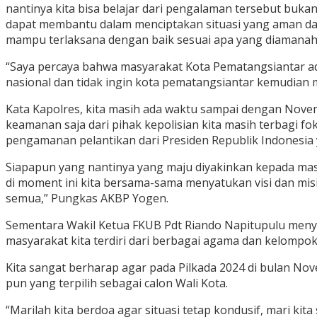
nantinya kita bisa belajar dari pengalaman tersebut buk
dapat membantu dalam menciptakan situasi yang aman dan
mampu terlaksana dengan baik sesuai apa yang diamanahk
“Saya percaya bahwa masyarakat Kota Pematangsiantar a
nasional dan tidak ingin kota pematangsiantar kemudian m
Kata Kapolres, kita masih ada waktu sampai dengan Nov
keamanan saja dari pihak kepolisian kita masih terbagi 
pengamanan pelantikan dari Presiden Republik Indonesia y
Siapapun yang nantinya yang maju diyakinkan kepada masy
di moment ini kita bersama-sama menyatukan visi dan mis
semua,” Pungkas AKBP Yogen.
Sementara Wakil Ketua FKUB Pdt Riando Napitupulu men
masyarakat kita terdiri dari berbagai agama dan kelompok 
Kita sangat berharap agar pada Pilkada 2024 di bulan No
pun yang terpilih sebagai calon Wali Kota.
“Marilah kita berdoa agar situasi tetap kondusif, mari kita 