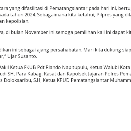
a yang difasilitasi di Pematangsiantar pada hari ini, be
da tahun 2024. Sebagaimana kita ketahui, Pilpres yang di
an kepolisian.
a, di bulan November ini semoga pemilihan kali ini dapat 
adikan ini sebagai ajang persahabatan. Mari kita dukung
r,” Ujar Susanto.
Wakil Ketua FKUB Pdt Riando Napitupulu, Ketua Walubi Kot
i SH, Para Kabag, Kasat dan Kapolsek Jajaran Polres Pemat
kus Doloksaribu, S.H, Ketua KPUD Pematangsiantar Muhamm