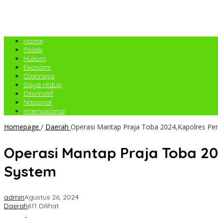
Home
Politik
Hukum
Ekonomi
Olahraga
Gaya Hidup
Otomotif
Nasional
Internasional
Homepage
/
Daerah
Operasi Mantap Praja Toba 2024,Kapolres Pe
Operasi Mantap Praja Toba 20
System
admin
Agustus 26, 2024
Daerah
611 Dilihat