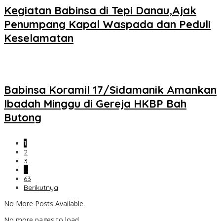
Kegiatan Babinsa di Tepi Danau,Ajak
Penumpang Kapal Waspada dan Peduli
Keselamatan
Babinsa Koramil 17/Sidamanik Amankan
Ibadah Minggu di Gereja HKBP Bah
Butong
1
2
3
…
63
Berikutnya
No More Posts Available.
No more pages to load.