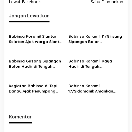
i
Lewat Facebook
Sabu Diamankan
g
Jangan Lewatkan
a
s
i
Babinsa Koramil Siantar
Babinsa Koramil 11/Girsang
p
Selatan Ajak Warga Siantar
Sipangan Bolon
Marimbun Jaga Keamanan
Laksanakan Pengamanan
o
dan Ketertiban
Ibadah Minggu di Gereja
s
HKBP Parapat
Babinsa Girsang Sipangan
Babinsa Koramil Raya
Bolon Hadir di Tengah
Hadir di Tengah
Jemaat,Amankan Ibadah
Jemaat,Wujudkan Rasa
Minggu di Gereja HKBP
Aman Saat Ibadah Minggu
Parapat
di GKPS Pematang Raya
Kegiatan Babinsa di Tepi
Babinsa Koramil
1903
Danau,Ajak Penumpang
17/Sidamanik Amankan
Kapal Waspada dan Peduli
Ibadah Minggu di Gereja
Keselamatan
HKBP Bah Butong
Komentar