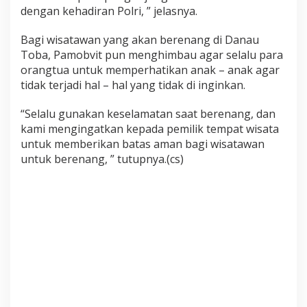
g
dengan kehadiran Polri, ” jelasnya.
a
n
Bagi wisatawan yang akan berenang di Danau
A
Toba, Pamobvit pun menghimbau agar selalu para
m
orangtua untuk memperhatikan anak – anak agar
a
n
tidak terjadi hal – hal yang tidak di inginkan.
d
a
“Selalu gunakan keselamatan saat berenang, dan
n
kami mengingatkan kepada pemilik tempat wisata
N
untuk memberikan batas aman bagi wisatawan
y
a
untuk berenang, ” tutupnya.(cs)
m
a
n