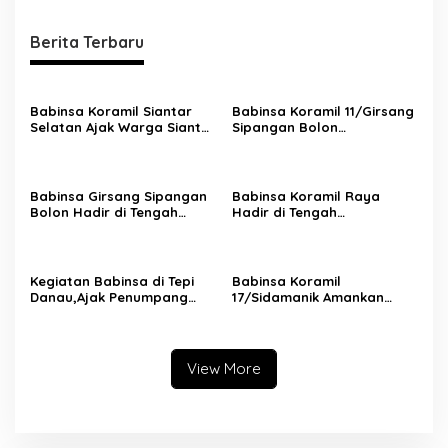
Berita Terbaru
Babinsa Koramil Siantar
Babinsa Koramil 11/Girsang
Selatan Ajak Warga Siantar
Sipangan Bolon
Marimbun Jaga Keamanan
Laksanakan Pengamanan
dan Ketertiban
Ibadah Minggu di Gereja
HKBP Parapat
Babinsa Girsang Sipangan
Babinsa Koramil Raya
Bolon Hadir di Tengah
Hadir di Tengah
Jemaat,Amankan Ibadah
Jemaat,Wujudkan Rasa
Minggu di Gereja HKBP
Aman Saat Ibadah Minggu
Parapat
di GKPS Pematang Raya
1903
Kegiatan Babinsa di Tepi
Babinsa Koramil
Danau,Ajak Penumpang
17/Sidamanik Amankan
Kapal Waspada dan Peduli
Ibadah Minggu di Gereja
Keselamatan
HKBP Bah Butong
View More