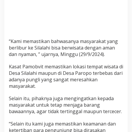
t
i
k
a
n
W
i
s
“Kami memastikan bahwasanya masyarakat yang
a
berlibur ke Silalahi bisa berwisata dengan aman
t
dan nyaman, ” ujarnya, Minggu (29/9/2024).
a
w
Kasat Pamobvit memastikan lokasi tempat wisata di
a
n
Desa Silalahi maupun di Desa Paropo terbebas dari
B
adanya pungli yang sangat meresahkan
e
masyarakat.
r
l
Selain itu, pihaknya juga mengingatkan kepada
i
b
masyarakat untuk tetap menjaga barang
u
bawaannya, agar tidak tertinggal maupun tercecer.
r
D
“Selain itu kami juga memastikan keamanan dan
e
ketertiban para pengunjung bisa dirasakan
n