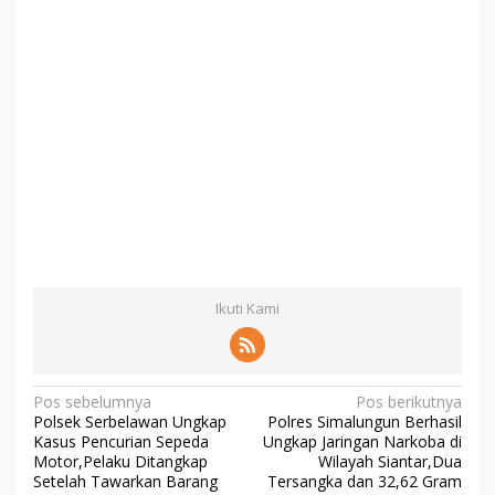
Ikuti Kami
N
Pos sebelumnya
Pos berikutnya
Polsek Serbelawan Ungkap
Polres Simalungun Berhasil
a
Kasus Pencurian Sepeda
Ungkap Jaringan Narkoba di
v
Motor,Pelaku Ditangkap
Wilayah Siantar,Dua
Setelah Tawarkan Barang
Tersangka dan 32,62 Gram