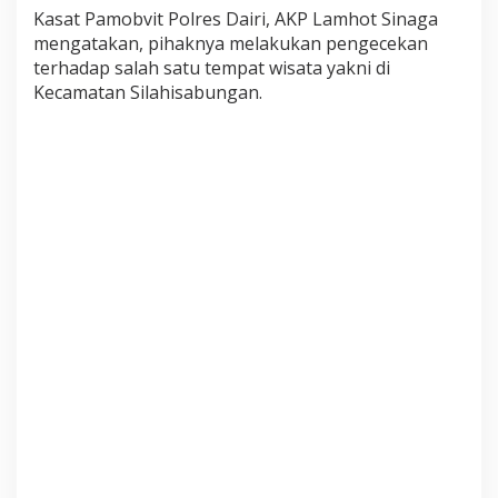
S
Kasat Pamobvit Polres Dairi, AKP Lamhot Sinaga
a
mengatakan, pihaknya melakukan pengecekan
t
terhadap salah satu tempat wisata yakni di
P
a
Kecamatan Silahisabungan.
m
o
b
v
i
t
P
o
l
r
e
s
D
a
i
r
i
P
a
s