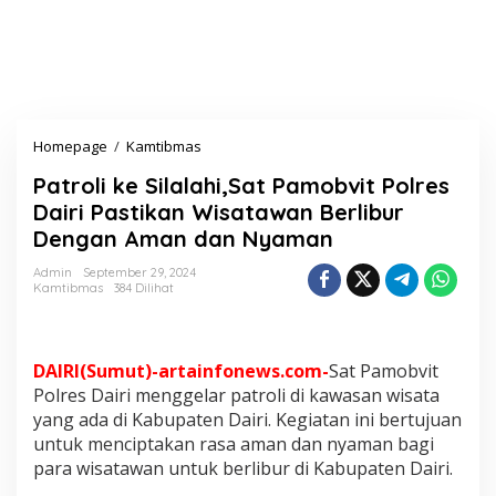
Homepage
/
Kamtibmas
P
a
Patroli ke Silalahi,Sat Pamobvit Polres
t
r
Dairi Pastikan Wisatawan Berlibur
o
Dengan Aman dan Nyaman
l
i
Admin
September 29, 2024
k
Kamtibmas
384 Dilihat
e
S
i
l
DAIRI(Sumut)-artainfonews.com-
Sat Pamobvit
a
Polres Dairi menggelar patroli di kawasan wisata
l
yang ada di Kabupaten Dairi. Kegiatan ini bertujuan
a
untuk menciptakan rasa aman dan nyaman bagi
h
i
para wisatawan untuk berlibur di Kabupaten Dairi.
,