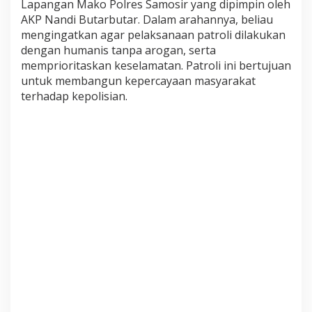
Lapangan Mako Polres Samosir yang dipimpin oleh
a
AKP Nandi Butarbutar. Dalam arahannya, beliau
h
a
mengingatkan agar pelaksanaan patroli dilakukan
p
dengan humanis tanpa arogan, serta
a
memprioritaskan keselamatan. Patroli ini bertujuan
n
untuk membangun kepercayaan masyarakat
P
i
terhadap kepolisian.
l
k
a
d
a
,
P
O
N
X
X
I
,
d
a
n
J