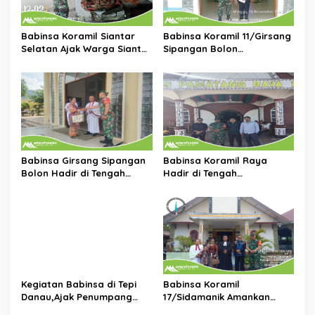
o
s
Babinsa Koramil Siantar
Babinsa Koramil 11/Girsang
Selatan Ajak Warga Siantar
Sipangan Bolon
Marimbun Jaga Keamanan
Laksanakan Pengamanan
dan Ketertiban
Ibadah Minggu di Gereja
HKBP Parapat
Babinsa Girsang Sipangan
Babinsa Koramil Raya
Bolon Hadir di Tengah
Hadir di Tengah
Jemaat,Amankan Ibadah
Jemaat,Wujudkan Rasa
Minggu di Gereja HKBP
Aman Saat Ibadah Minggu
Parapat
di GKPS Pematang Raya
1903
Kegiatan Babinsa di Tepi
Babinsa Koramil
Danau,Ajak Penumpang
17/Sidamanik Amankan
Kapal Waspada dan Peduli
Ibadah Minggu di Gereja