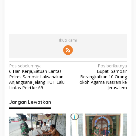
Ikuti Kami
N
Pos sebelumnya
Pos berikutnya
6 Hari Kerja,Satuan Lantas
Bupati Samosir
a
Polres Samosir Laksanakan
Berangkatkan 10 Orang
v
Anjangsana Jelang HUT Lalu
Tokoh Agama Nasrani ke
Lintas Polri ke-69
Jerusalem
i
g
Jangan Lewatkan
a
s
i
p