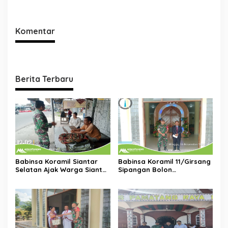
Keselamatan
HKBP Bah Butong
Komentar
Berita Terbaru
Babinsa Koramil Siantar
Babinsa Koramil 11/Girsang
Selatan Ajak Warga Siantar
Sipangan Bolon
Marimbun Jaga Keamanan
Laksanakan Pengamanan
dan Ketertiban
Ibadah Minggu di Gereja
HKBP Parapat