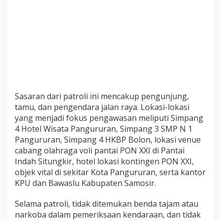
e
l
a
n
g
I
b
a
d
a
h
Sasaran dari patroli ini mencakup pengunjung,
M
tamu, dan pengendara jalan raya. Lokasi-lokasi
i
yang menjadi fokus pengawasan meliputi Simpang
n
4 Hotel Wisata Pangururan, Simpang 3 SMP N 1
g
Pangururan, Simpang 4 HKBP Bolon, lokasi venue
g
u
cabang olahraga voli pantai PON XXI di Pantai
Indah Situngkir, hotel lokasi kontingen PON XXI,
objek vital di sekitar Kota Pangururan, serta kantor
KPU dan Bawaslu Kabupaten Samosir.
Selama patroli, tidak ditemukan benda tajam atau
narkoba dalam pemeriksaan kendaraan, dan tidak