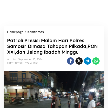
Homepage
/
Kamtibmas
P
a
Patroli Presisi Malam Hari Polres
t
r
Samosir Dimasa Tahapan Pilkada,PON
o
XXI,dan Jelang Ibadah Minggu
l
i
Admin
September 15, 2024
P
Kamtibmas
492 Dilihat
r
e
s
i
s
i
M
a
l
a