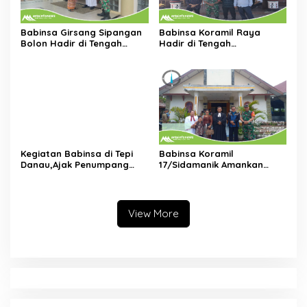
Babinsa Girsang Sipangan
Babinsa Koramil Raya
Bolon Hadir di Tengah
Hadir di Tengah
Jemaat,Amankan Ibadah
Jemaat,Wujudkan Rasa
Minggu di Gereja HKBP
Aman Saat Ibadah Minggu
Parapat
di GKPS Pematang Raya
1903
Kegiatan Babinsa di Tepi
Babinsa Koramil
Danau,Ajak Penumpang
17/Sidamanik Amankan
Kapal Waspada dan Peduli
Ibadah Minggu di Gereja
Keselamatan
HKBP Bah Butong
View More