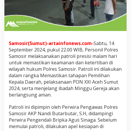
m
H
a
r
i
P
o
l
Samosir(Sumut)-artainfonews.com-
Sabtu, 14
r
September 2024, pukul 22.00 WIB, Personil Polres
e
s
Samosir melaksanakan patroli presisi malam hari
S
untuk memastikan keamanan dan ketertiban di
a
wilayah hukum Polres Samosir. Patroli ini dilakukan
m
dalam rangka Memastikan tahapan Pemilihan
o
s
Kepala Daerah, pelaksanaan PON XXI Aceh Sumut
i
2024, serta menjelang ibadah Minggu Gereja akan
r
berlangsung aman.
D
i
Patroli ini dipimpin oleh Perwira Pengawas Polres
m
a
Samosir AKP Nandi Butarbutar, S.H, didampingi
s
Perwira Pengendali Bripka Agus Sinaga. Sebelum
a
memulai patroli, dilakukan apel kesiapan di
T