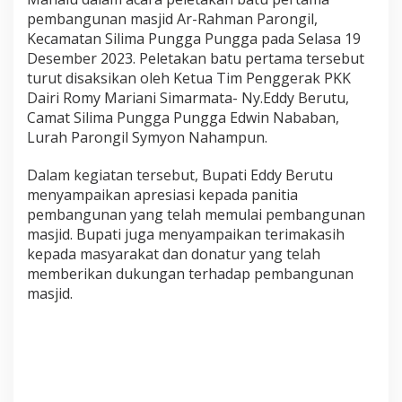
m
pembangunan masjid Ar-Rahman Parongil,
a
Kecamatan Silima Pungga Pungga pada Selasa 19
M
a
Desember 2023. Peletakan batu pertama tersebut
s
turut disaksikan oleh Ketua Tim Penggerak PKK
j
Dairi Romy Mariani Simarmata- Ny.Eddy Berutu,
i
Camat Silima Pungga Pungga Edwin Nababan,
d
Lurah Parongil Symyon Nahampun.
A
r
,
Dalam kegiatan tersebut, Bupati Eddy Berutu
R
menyampaikan apresiasi kepada panitia
a
pembangunan yang telah memulai pembangunan
h
masjid. Bupati juga menyampaikan terimakasih
m
a
kepada masyarakat dan donatur yang telah
n
memberikan dukungan terhadap pembangunan
P
masjid.
a
r
o
n
g
i
l