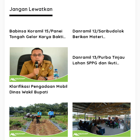
g
Jangan Lewatkan
a
s
i
Babinsa Koramil 15/Panei
Danramil 12/Saribudolok
p
Tongah Gelar Karya Bakti
Berikan Materi
Bersihkan Lingkungan
Kepemimpinan Untuk
o
Bersama Polsek dan
Tingkatkan Kompetensi
s
Perangkat Kecamatan
SDM Koperasi Merah Putih
Danramil 13/Purba Tinjau
Lahan SPPG dan Ikuti
Musrenbang Bersama
Warga di Nagori Purba
Klarifikasi Pengadaan Mobil
Dinas Wakil Bupati