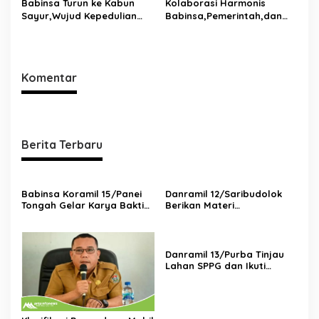
Babinsa Turun ke Kabun
Kolaborasi Harmonis
Sayur,Wujud Kepedulian
Babinsa,Pemerintah,dan
TNI Terhadap Petani di
Tokoh Masyarakat Duduk
Dolok Silau
Bersama di Dolok Batu
Nanggar Perkuat Sinergi
Lintas Sektor
Komentar
Berita Terbaru
Babinsa Koramil 15/Panei
Danramil 12/Saribudolok
Tongah Gelar Karya Bakti
Berikan Materi
Bersihkan Lingkungan
Kepemimpinan Untuk
Bersama Polsek dan
Tingkatkan Kompetensi
Perangkat Kecamatan
SDM Koperasi Merah Putih
Danramil 13/Purba Tinjau
Lahan SPPG dan Ikuti
Musrenbang Bersama
Warga di Nagori Purba