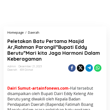
Homepage
/
Daerah
P
e
Peletakan Batu Pertama Masjid
l
e
Ar,Rahman Parongil”Bupati Eddy
t
Berutu”Mari kita Jaga Harmoni Dalam
a
Keberagaman
k
a
Admin
Desember 21, 2023
n
Daerah
439 Dilihat
B
a
t
u
Dairi Sumut-artainfonews.com-
Hal tersebut
P
disampaikan oleh Bupati Dairi Eddy Keleng Ate
e
Berutu yang diwakili oleh Kepala Badan
r
t
Pendapatan Daerah (Bapenda) Fatimah Boang
a
Manalu dalam acara peletakan batu pertama