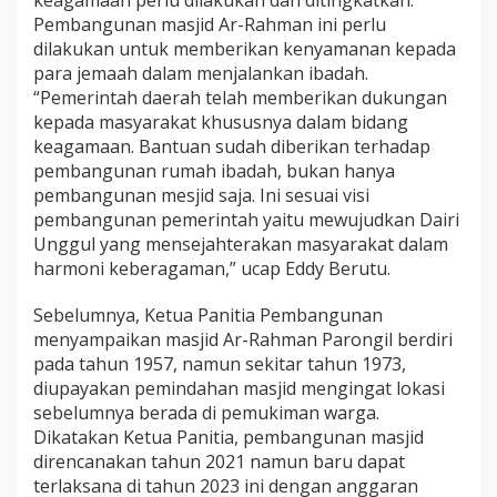
keagamaan perlu dilakukan dan ditingkatkan.
a
Pembangunan masjid Ar-Rahman ini perlu
J
dilakukan untuk memberikan kenyamanan kepada
a
para jemaah dalam menjalankan ibadah.
g
a
“Pemerintah daerah telah memberikan dukungan
H
kepada masyarakat khususnya dalam bidang
a
keagamaan. Bantuan sudah diberikan terhadap
r
pembangunan rumah ibadah, bukan hanya
m
pembangunan mesjid saja. Ini sesuai visi
o
n
pembangunan pemerintah yaitu mewujudkan Dairi
i
Unggul yang mensejahterakan masyarakat dalam
D
harmoni keberagaman,” ucap Eddy Berutu.
a
l
Sebelumnya, Ketua Panitia Pembangunan
a
m
menyampaikan masjid Ar-Rahman Parongil berdiri
K
pada tahun 1957, namun sekitar tahun 1973,
e
diupayakan pemindahan masjid mengingat lokasi
b
sebelumnya berada di pemukiman warga.
e
r
Dikatakan Ketua Panitia, pembangunan masjid
a
direncanakan tahun 2021 namun baru dapat
g
terlaksana di tahun 2023 ini dengan anggaran
a