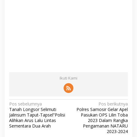
Ikuti Kami
N
Pos sebelumnya
Pos berikutnya
Tanah Longsor Selimuti
Polres Samosir Gelar Apel
a
Jalinsum Taput-Tapsel”Polisi
Pasukan OPS Lilin Toba
v
Alihkan Arus Lalu Lintas
2023 Dalam Rangka
Sementara Dua Arah
Pengamanan NATARU
i
2023-2024