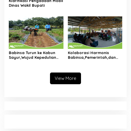
Klarifikasi Pengadaan Mobil
Dinas Wakil Bupati
Babinsa Turun ke Kabun
Kolaborasi Harmonis
Sayur,Wujud Kepedulian
Babinsa,Pemerintah,dan
TNI Terhadap Petani di
Tokoh Masyarakat Duduk
Dolok Silau
Bersama di Dolok Batu
Nanggar Perkuat Sinergi
Lintas Sektor
View More