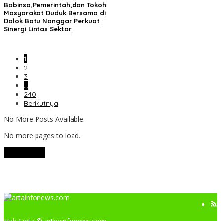
Babinsa,Pemerintah,dan Tokoh
Masyarakat Duduk Bersama di
Dolok Batu Nanggar Perkuat
Sinergi Lintas Sektor
1
2
3
…
240
Berikutnya
No More Posts Available.
No more pages to load.
View More
Hak Cipta © arthainfonews.com