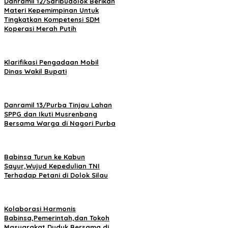
Danramil 12/Saribudolok Berikan
Materi Kepemimpinan Untuk
Tingkatkan Kompetensi SDM
Koperasi Merah Putih
Klarifikasi Pengadaan Mobil
Dinas Wakil Bupati
Danramil 13/Purba Tinjau Lahan
SPPG dan Ikuti Musrenbang
Bersama Warga di Nagori Purba
Babinsa Turun ke Kabun
Sayur,Wujud Kepedulian TNI
Terhadap Petani di Dolok Silau
Kolaborasi Harmonis
Babinsa,Pemerintah,dan Tokoh
Masyarakat Duduk Bersama di