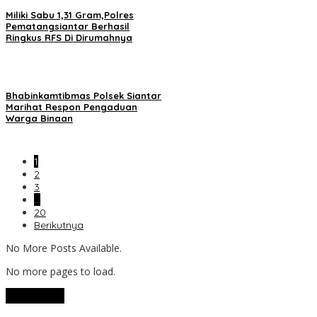
Miliki Sabu 1,31 Gram,Polres
Pematangsiantar Berhasil
Ringkus RFS Di Dirumahnya
Bhabinkamtibmas Polsek Siantar
Marihat Respon Pengaduan
Warga Binaan
1
2
3
…
20
Berikutnya
No More Posts Available.
No more pages to load.
View More