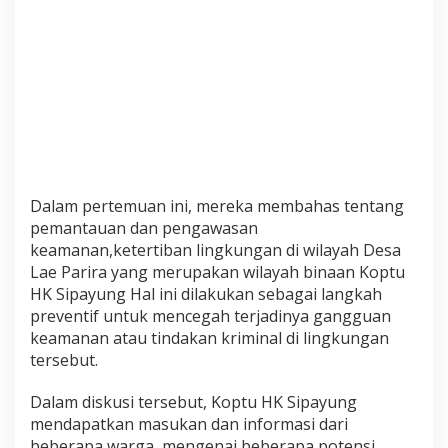
K
o
p
t
u
H
K
S
i
p
a
Dalam pertemuan ini, mereka membahas tentang
y
pemantauan dan pengawasan
u
n
keamanan,ketertiban lingkungan di wilayah Desa
g
Lae Parira yang merupakan wilayah binaan Koptu
K
HK Sipayung Hal ini dilakukan sebagai langkah
o
preventif untuk mencegah terjadinya gangguan
m
s
keamanan atau tindakan kriminal di lingkungan
o
tersebut.
s
D
Dalam diskusi tersebut, Koptu HK Sipayung
e
mendapatkan masukan dan informasi dari
n
g
beberapa warga, mengenai beberapa potensi