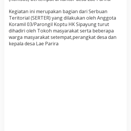
,
B
Kegiatan ini merupakan bagian dari Serbuan
a
Teritorial (SERTER) yang dilakukan oleh Anggota
b
i
Koramil 03/Parongil Koptu HK Sipayung turut
n
dihadiri oleh Tokoh masyarakat serta beberapa
s
warga masyarakat setempat,perangkat desa dan
a
kepala desa Lae Parira
K
o
r
a
m
i
l
0
3
P
a
r
o
n
g
i
l