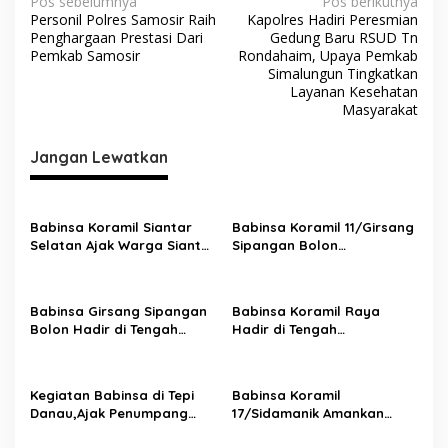
N
Pos sebelumnya
Pos berikutnya
Personil Polres Samosir Raih
Kapolres Hadiri Peresmian
a
Penghargaan Prestasi Dari
Gedung Baru RSUD Tn
v
Pemkab Samosir
Rondahaim, Upaya Pemkab
Simalungun Tingkatkan
i
Layanan Kesehatan
Masyarakat
g
a
Jangan Lewatkan
s
i
p
Babinsa Koramil Siantar
Babinsa Koramil 11/Girsang
Selatan Ajak Warga Siantar
Sipangan Bolon
o
Marimbun Jaga Keamanan
Laksanakan Pengamanan
s
dan Ketertiban
Ibadah Minggu di Gereja
HKBP Parapat
Babinsa Girsang Sipangan
Babinsa Koramil Raya
Bolon Hadir di Tengah
Hadir di Tengah
Jemaat,Amankan Ibadah
Jemaat,Wujudkan Rasa
Minggu di Gereja HKBP
Aman Saat Ibadah Minggu
Parapat
di GKPS Pematang Raya
Kegiatan Babinsa di Tepi
Babinsa Koramil
1903
Danau,Ajak Penumpang
17/Sidamanik Amankan
Kapal Waspada dan Peduli
Ibadah Minggu di Gereja