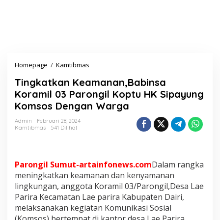
Homepage
/
Kamtibmas
T
i
Tingkatkan Keamanan,Babinsa
n
g
Koramil 03 Parongil Koptu HK Sipayung
k
Komsos Dengan Warga
a
t
Admin
Februari 28, 2024
k
Kamtibmas
541 Dilihat
a
n
K
e
Parongil Sumut-artainfonews.com
Dalam rangka
a
meningkatkan keamanan dan kenyamanan
m
lingkungan, anggota Koramil 03/Parongil,Desa Lae
a
Parira Kecamatan Lae parira Kabupaten Dairi,
n
a
melaksanakan kegiatan Komunikasi Sosial
n
(Komsos) bertempat di kantor desa Lae Parira.