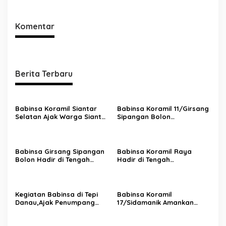
Keselamatan
HKBP Bah Butong
Komentar
Berita Terbaru
Babinsa Koramil Siantar
Babinsa Koramil 11/Girsang
Selatan Ajak Warga Siantar
Sipangan Bolon
Marimbun Jaga Keamanan
Laksanakan Pengamanan
dan Ketertiban
Ibadah Minggu di Gereja
HKBP Parapat
Babinsa Girsang Sipangan
Babinsa Koramil Raya
Bolon Hadir di Tengah
Hadir di Tengah
Jemaat,Amankan Ibadah
Jemaat,Wujudkan Rasa
Minggu di Gereja HKBP
Aman Saat Ibadah Minggu
Parapat
di GKPS Pematang Raya
1903
Kegiatan Babinsa di Tepi
Babinsa Koramil
Danau,Ajak Penumpang
17/Sidamanik Amankan
Kapal Waspada dan Peduli
Ibadah Minggu di Gereja
Keselamatan
HKBP Bah Butong