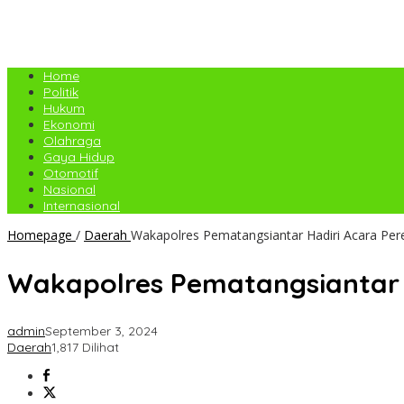
Home
Politik
Hukum
Ekonomi
Olahraga
Gaya Hidup
Otomotif
Nasional
Internasional
Homepage
/
Daerah
Wakapolres Pematangsiantar Hadiri Acara Pe
Wakapolres Pematangsiantar 
admin
September 3, 2024
Daerah
1,817 Dilihat