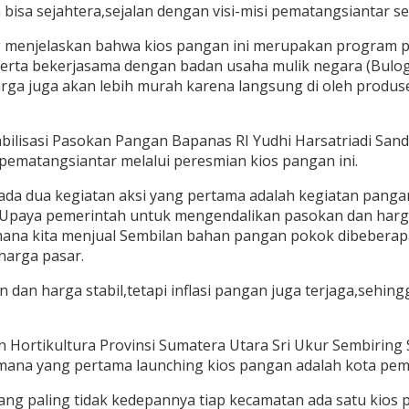
sa sejahtera,sejalan dengan visi-misi pematangsiantar seh
enjelaskan bahwa kios pangan ini merupakan program peme
erta bekerjasama dengan badan usaha mulik negara (Bulog
a juga akan lebih murah karena langsung di oleh produsen 
bilisasi Pasokan Pangan Bapanas RI Yudhi Harsatriadi San
 pematangsiantar melalui peresmian kios pangan ini.
a dua kegiatan aksi yang pertama adalah kegiatan pangan
Upaya pemerintah untuk mengendalikan pasokan dan harga
ana kita menjual Sembilan bahan pangan pokok dibebera
harga pasar.
dan harga stabil,tetapi inflasi pangan juga terjaga,sehingg
Hortikultura Provinsi Sumatera Utara Sri Ukur Sembiring
imana yang pertama launching kios pangan adalah kota pem
ng paling tidak kedepannya tiap kecamatan ada satu kios p