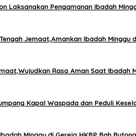
olon Laksanakan Pengamanan Ibadah Mingg
i Tengah Jemaat,Amankan Ibadah Minggu 
Jemaat,Wujudkan Rasa Aman Saat Ibadah 
enumpang Kapal Waspada dan Peduli Kese
Ibadah Minggu di Gereja HKBP Bah Buton