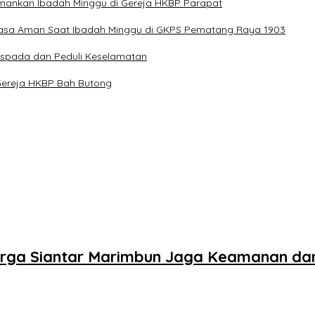
Amankan Ibadah Minggu di Gereja HKBP Parapat
Rasa Aman Saat Ibadah Minggu di GKPS Pematang Raya 1903
aspada dan Peduli Keselamatan
Gereja HKBP Bah Butong
arga Siantar Marimbun Jaga Keamanan dan