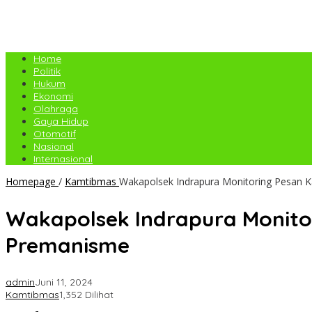
Home
Politik
Hukum
Ekonomi
Olahraga
Gaya Hidup
Otomotif
Nasional
Internasional
Homepage
/
Kamtibmas
Wakapolsek Indrapura Monitoring Pesan 
Wakapolsek Indrapura Monit
Premanisme
admin
Juni 11, 2024
Kamtibmas
1,352 Dilihat