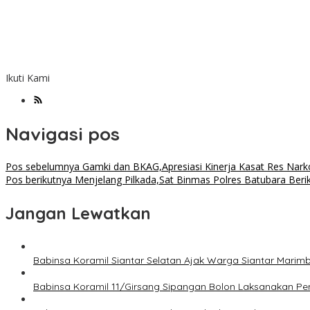
Ikuti Kami
Navigasi pos
Pos sebelumnya
Gamki dan BKAG,Apresiasi Kinerja Kasat Res Nark
Pos berikutnya
Menjelang Pilkada,Sat Binmas Polres Batubara Be
Jangan Lewatkan
Babinsa Koramil Siantar Selatan Ajak Warga Siantar Mari
Babinsa Koramil 11/Girsang Sipangan Bolon Laksanakan P