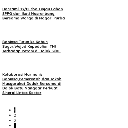
Danramil 13/Purba Tinjau Lahan
SPPG dan Ikuti Musrenbang
Bersama Warga di Nagori Purba
Babinsa Turun ke Kabun
Sayur,Wujud Kepedulian TNI
Terhadap Petani di Dolok Silau
Kolaborasi Harmonis
Babinsa,Pemerintah,dan Tokoh
Masyarakat Duduk Bersama di
Dolok Batu Nanggar Perkuat
Sinergi Lintas Sektor
1
2
3
…