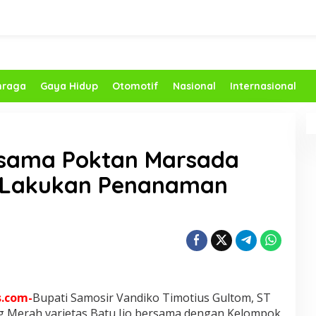
hraga
Gaya Hidup
Otomotif
Nasional
Internasional
rsama Poktan Marsada
 Lakukan Penanaman
s.com-
Bupati Samosir Vandiko Timotius Gultom, ST
Merah varietas Batu Ijo bersama dengan Kelompok