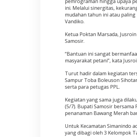
pemrograman hingga upaya pe
w
ini. Melalui sinergitas, kekur
a
n
mudahan tahun ini atau paling 
g
Vandiko.
M
e
Ketua Poktan Marsada, Jusroi
r
Samosir.
a
h
“Bantuan ini sangat bermanfa
masyarakat petani”, kata Jusroi
Turut hadir dalam kegiatan te
Sampur Toba Boleuson Sihota
serta para petugas PPL.
Kegiatan yang sama juga dilak
(5/7). Bupati Samosir bersama
penanaman Bawang Merah ban
Untuk Kecamatan Simanindo ad
yang dibagi oleh 3 Kelompok Ta