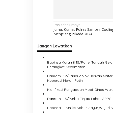
N
Pos sebelumnya
Jumat Curhat Polres Samosir Coolin
a
Menjelang Pilkada 2024
v
i
Jangan Lewatkan
g
a
Babinsa Koramil 15/Panei Tongah Gela
s
Perangkat Kecamatan
i
Danramil 12/Saribudolok Berikan Mat
Koperasi Merah Putih
p
o
Klarifikasi Pengadaan Mobil Dinas Waki
s
Danramil 13/Purba Tinjau Lahan SPPG
Babinsa Turun ke Kabun Sayur,Wujud Ke