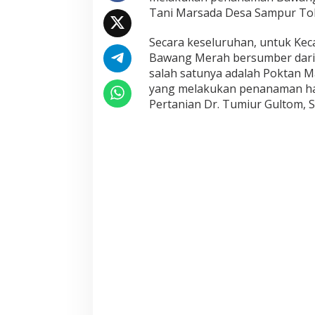
r
Tani Marsada Desa Sampur Toba
s
a
Secara keseluruhan, untuk Kec
m
a
Bawang Merah bersumber dari 
P
salah satunya adalah Poktan 
o
yang melakukan penanaman hari
k
Pertanian Dr. Tumiur Gultom, S
t
a
n
M
a
r
s
a
d
a
D
e
s
a
S
a
m