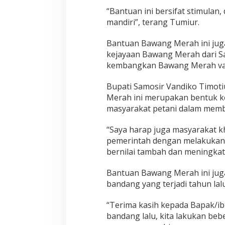
p
“Bantuan ini bersifat stimulan
u
mandiri”, terang Tumiur.
r
T
o
Bantuan Bawang Merah ini jug
b
kejayaan Bawang Merah dari Sam
a
kembangkan Bawang Merah varie
L
a
k
Bupati Samosir Vandiko Timot
u
Merah ini merupakan bentuk k
k
masyarakat petani dalam membe
a
n
“Saya harap juga masyarakat 
P
e
pemerintah dengan melakukan 
n
bernilai tambah dan meningkat
a
n
Bantuan Bawang Merah ini juga
a
bandang yang terjadi tahun lal
m
a
n
“Terima kasih kepada Bapak/ib
B
bandang lalu, kita lakukan beb
a